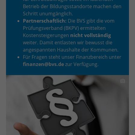
Betrieb der Bildungsstandorte machen den
Schritt unumgänglich.
Partnerschaftlich:
Die BVS gibt die vom
Prüfungsverband (BKPV) ermittelten
Kostensteigerungen
nicht vollständig
weiter. Damit entlasten wir bewusst die
angespannten Haushalte der Kommunen.
Für Fragen steht unser Finanzbereich unter
finanzen@bvs.de
zur Verfügung.