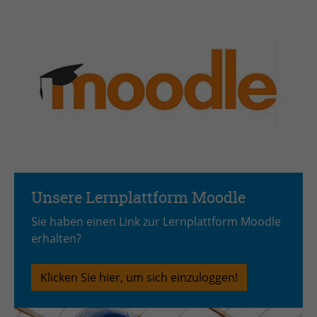
Unsere Lernplattform Moodle
Sie haben einen Link zur Lernplattform Moodle
erhalten?
Klicken Sie hier, um sich einzuloggen!