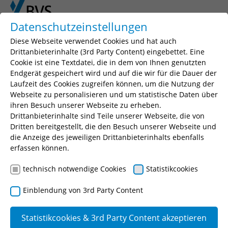
Skip to main content
Skip to page footer
Datenschutzeinstellungen
Diese Webseite verwendet Cookies und hat auch
Drittanbieterinhalte (3rd Party Content) eingebettet. Eine
1. Platz beim delina Award
Cookie ist eine Textdatei, die in dem von Ihnen genutzten
Endgerät gespeichert wird und auf die wir für die Dauer der
2026
Laufzeit des Cookies zugreifen können, um die Nutzung der
Webseite zu personalisieren und um statistische Daten über
in der Kategorie "Aus- und
ihren Besuch unserer Webseite zu erheben.
Weiterbildung"!
Drittanbieterinhalte sind Teile unserer Webseite, die von
Dritten bereitgestellt, die den Besuch unserer Webseite und
Die BVS wurde auf der LEARNTEC 2026 für
die Anzeige des jeweiligen Drittanbieterinhalts ebenfalls
das Projekt “Digital Learning Lab - Lernen neu
erfassen können.
Previous
Ne
denken in der öffentlichen Verwaltung” mit
dem 1. Platz des delina Awards
technisch notwendige Cookies
Statistikcookies
ausgezeichnet!
Einblendung von 3rd Party Content
Mehr Infos
Statistikcookies & 3rd Party Content akzeptieren