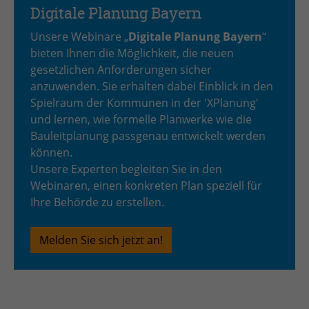
Digitale Planung Bayern
Unsere Webinare „
Digitale Planung Bayern
“
bieten Ihnen die Möglichkeit, die neuen
gesetzlichen Anforderungen sicher
anzuwenden. Sie erhalten dabei Einblick in den
Spielraum der Kommunen in der 'XPlanung'
und lernen, wie formelle Planwerke wie die
Bauleitplanung passgenau entwickelt werden
können.
Unsere Experten begleiten Sie in den
Webinaren, einen konkreten Plan speziell für
Ihre Behörde zu erstellen.
Melden Sie sich jetzt an!