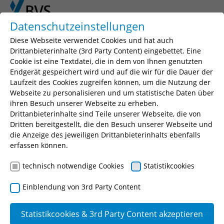
Skip to main content
Skip to page footer
Datenschutzeinstellungen
Diese Webseite verwendet Cookies und hat auch
Drittanbieterinhalte (3rd Party Content) eingebettet. Eine
Cookie ist eine Textdatei, die in dem von Ihnen genutzten
Seminarsuche
Endgerät gespeichert wird und auf die wir für die Dauer der
Laufzeit des Cookies zugreifen können, um die Nutzung der
Geben Sie einen Suchbegriff, Ihr gewünschtes
Webseite zu personalisieren und um statistische Daten über
Seminar oder eine Seminarnummer ein.
ihren Besuch unserer Webseite zu erheben.
Drittanbieterinhalte sind Teile unserer Webseite, die von
Suchen
Dritten bereitgestellt, die den Besuch unserer Webseite und
die Anzeige des jeweiligen Drittanbieterinhalts ebenfalls
erfassen können.
technisch notwendige Cookies
Statistikcookies
Finanzen und Abgaben
Einblendung von 3rd Party Content
Abgaben (14)
Besteuerung
Statistikcookies & 3rd Party Content akzeptieren
(5)