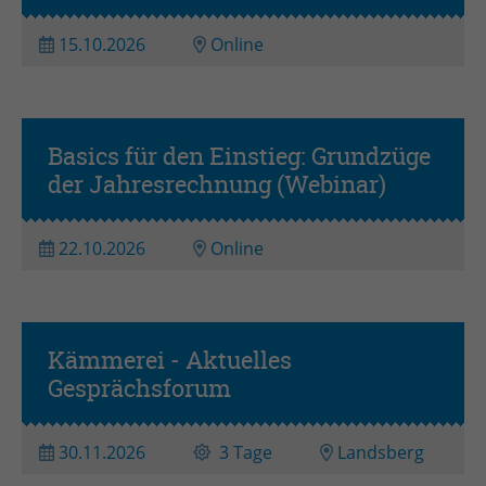
Zweck
Admin-Login Redaktionssystem
15.10.2026
Online
Name
PHPSESSID
Anbieter
PHP
Basics für den Einstieg: Grundzüge
der Jahresrechnung (Webinar)
Laufzeit
Session
Zweck
Betrieb TYPO3
22.10.2026
Online
Kämmerei - Aktuelles
Gesprächsforum
30.11.2026
3 Tage
Landsberg