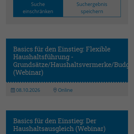
Anbieter
TYPO3
Suche
Suchergebnis
einschränken
speichern
Laufzeit
Session
Zweck
Login geschlossener Bereich
Name
be_lastLoginProvider
Basics für den Einstieg: Flexible
Haushaltsführung -
Anbieter
TYPO3
Grundsätze/Haushaltsvermerke/Budge
Laufzeit
1 Monat
(Webinar)
Zweck
Admin-Login Redaktionssystem
08.10.2026
Online
Name
be_typo3_user
Anbieter
TYPO3
Basics für den Einstieg: Der
Haushaltsausgleich (Webinar)
Laufzeit
Session