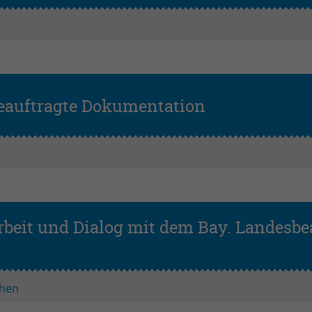
Zweck
Login geschlossener Bereich
Name
be_lastLoginProvider
Anbieter
TYPO3
eauftragte Dokumentation
Laufzeit
1 Monat
Zweck
Admin-Login Redaktionssystem
Name
be_typo3_user
Anbieter
TYPO3
rbeit und Dialog mit dem Bay. Landesbe
Laufzeit
Session
Zweck
Admin-Login Redaktionssystem
hen