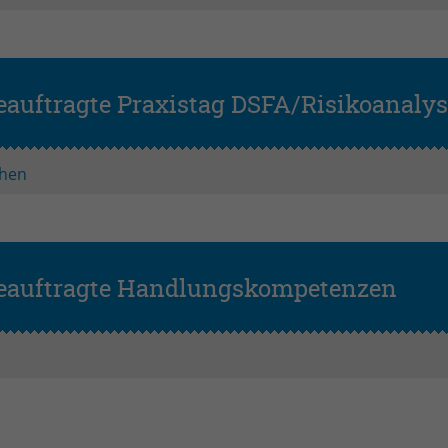
eauftragte Praxistag DSFA/Risikoanalys
hen
beauftragte Handlungskompetenzen