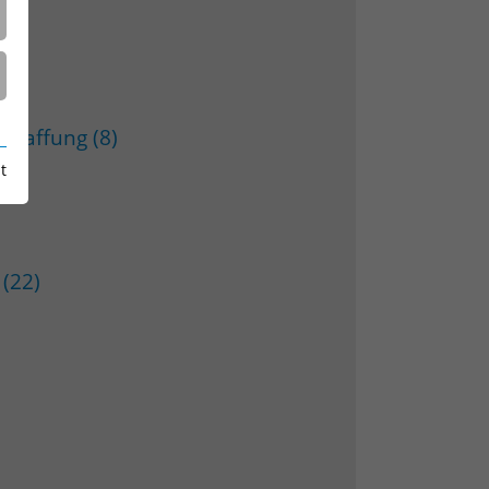
chaffung (8)
t
 (22)