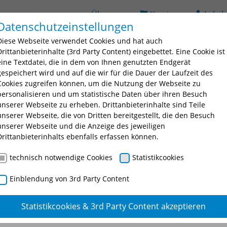
Über uns
Karriere
Lehrb
Datenschutzeinstellungen
(current)
ildung
Seminarsuche
Bildungsorte
BAV
D
Diese Webseite verwendet Cookies und hat auch
 for "Ausbildung"
Submenu for "Fortbildung"
Submenu for "Seminarsuche
Submenu fo
Drittanbieterinhalte (3rd Party Content) eingebettet. Eine Cookie ist
eine Textdatei, die in dem von Ihnen genutzten Endgerät
gespeichert wird und auf die wir für die Dauer der Laufzeit des
Cookies zugreifen können, um die Nutzung der Webseite zu
personalisieren und um statistische Daten über ihren Besuch
unserer Webseite zu erheben. Drittanbieterinhalte sind Teile
unserer Webseite, die von Dritten bereitgestellt, die den Besuch
unserer Webseite und die Anzeige des jeweiligen
nschtes Seminar oder eine Seminarnummer ein.
Drittanbieterinhalts ebenfalls erfassen können.
technisch notwendige Cookies
Statistikcookies
Einblendung von 3rd Party Content
Statistikcookies & 3rd Party Content akzeptieren
logie