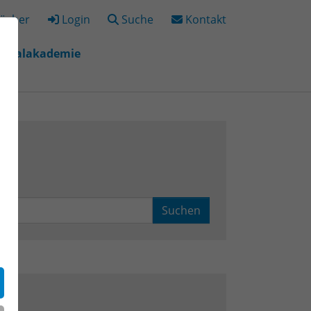
ücher
Login
Suche
Kontakt
igitalakademie
"
r "Bildungsorte"
Suchen