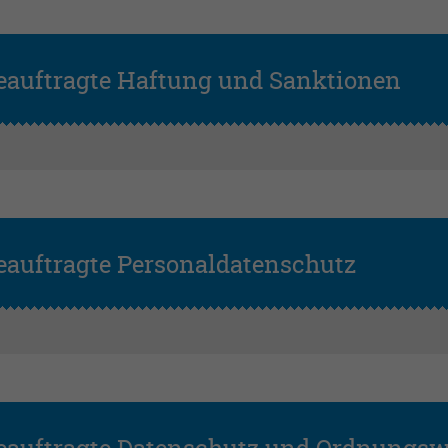
Name
PHPSESSID
Anbieter
PHP
eauftragte Haftung und Sanktionen
Laufzeit
Session
Zweck
Betrieb TYPO3
eauftragte Personaldatenschutz