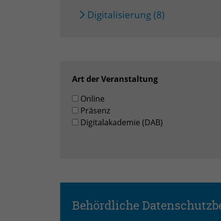
Digitalisierung (8)
Art der Veranstaltung
Online
Präsenz
Digitalakademie (DAB)
Behördliche Datenschutzb