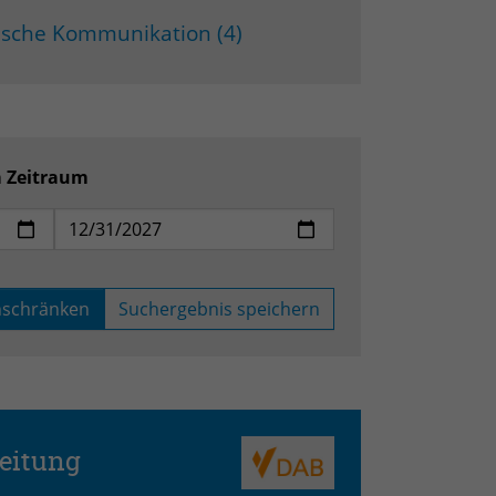
gische Kommunikation (4)
m Zeitraum
nschränken
Suchergebnis speichern
beitung