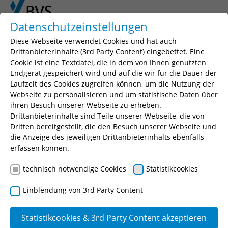
Skip to main content
Skip to page footer
Datenschutzeinstellungen
Diese Webseite verwendet Cookies und hat auch
Drittanbieterinhalte (3rd Party Content) eingebettet. Eine
Cookie ist eine Textdatei, die in dem von Ihnen genutzten
Seminarsuche
Endgerät gespeichert wird und auf die wir für die Dauer der
Laufzeit des Cookies zugreifen können, um die Nutzung der
Geben Sie einen Suchbegriff, Ihr gewünschtes
Webseite zu personalisieren und um statistische Daten über
Seminar oder eine Seminarnummer ein.
ihren Besuch unserer Webseite zu erheben.
Drittanbieterinhalte sind Teile unserer Webseite, die von
Suchen
Dritten bereitgestellt, die den Besuch unserer Webseite und
die Anzeige des jeweiligen Drittanbieterinhalts ebenfalls
erfassen können.
technisch notwendige Cookies
Statistikcookies
Informationstechnologie
Einblendung von 3rd Party Content
Datenbanken
Datenschutz
Statistikcookies & 3rd Party Content akzeptieren
(2)
(27)