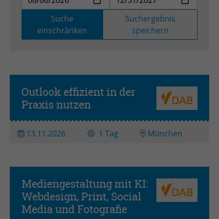
Zweck
Admin-Login Redaktionssystem
Suche
Suchergebnis
einschränken
speichern
Name
PHPSESSID
Anbieter
PHP
Laufzeit
Session
Outlook effizient in der
Praxis nutzen
Zweck
Betrieb TYPO3
13.11.2026
1 Tag
München
Mediengestaltung mit KI:
Webdesign, Print, Social
Media und Fotografie