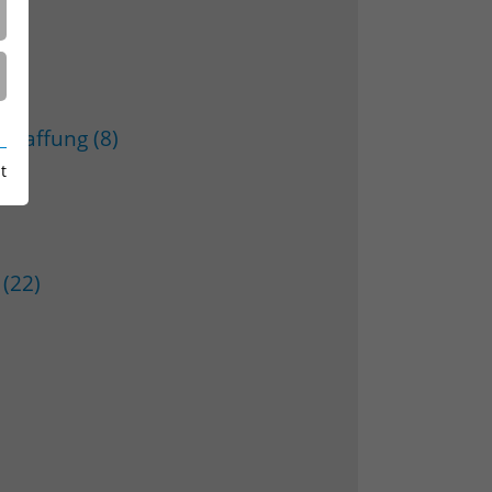
chaffung (8)
t
 (22)