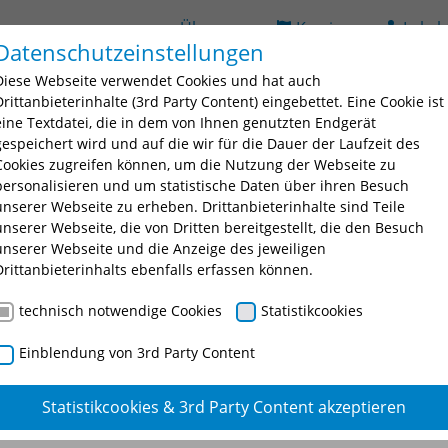
Über uns
Karriere
Lehrb
Datenschutzeinstellungen
(current)
ildung
Seminarsuche
Bildungsorte
BAV
D
Diese Webseite verwendet Cookies und hat auch
 for "Ausbildung"
Submenu for "Fortbildung"
Submenu for "Seminarsuche
Submenu fo
Drittanbieterinhalte (3rd Party Content) eingebettet. Eine Cookie ist
eine Textdatei, die in dem von Ihnen genutzten Endgerät
gespeichert wird und auf die wir für die Dauer der Laufzeit des
Cookies zugreifen können, um die Nutzung der Webseite zu
personalisieren und um statistische Daten über ihren Besuch
unserer Webseite zu erheben. Drittanbieterinhalte sind Teile
unserer Webseite, die von Dritten bereitgestellt, die den Besuch
unserer Webseite und die Anzeige des jeweiligen
nschtes Seminar oder eine Seminarnummer ein.
Drittanbieterinhalts ebenfalls erfassen können.
technisch notwendige Cookies
Statistikcookies
Einblendung von 3rd Party Content
Statistikcookies & 3rd Party Content akzeptieren
logie