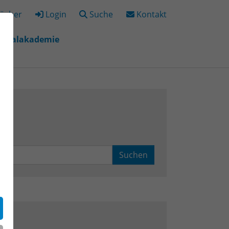
ücher
Login
Suche
Kontakt
igitalakademie
"
r "Bildungsorte"
Suchen