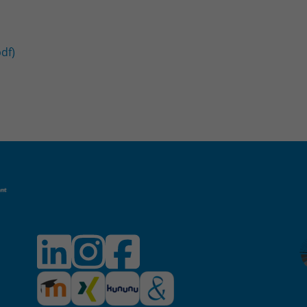
Name
PHPSESSID
Anbieter
PHP
df)
Laufzeit
Session
Zweck
Betrieb TYPO3