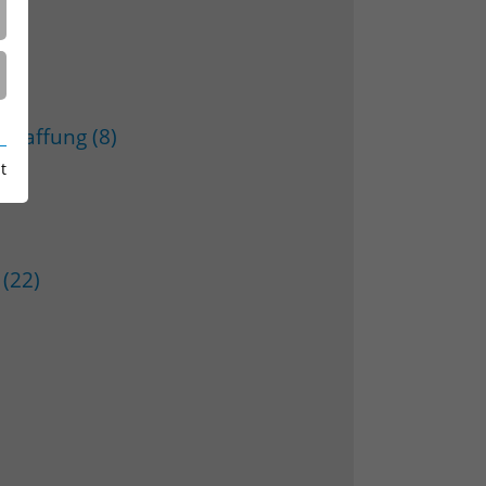
chaffung (8)
t
 (22)