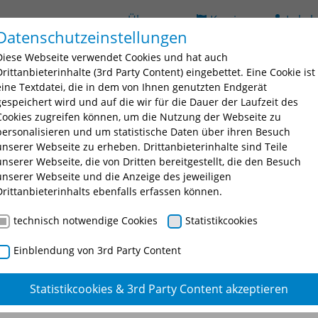
Über uns
Karriere
Lehrb
Datenschutzeinstellungen
(current)
ildung
Seminarsuche
Bildungsorte
BAV
D
Diese Webseite verwendet Cookies und hat auch
 for "Ausbildung"
Submenu for "Fortbildung"
Submenu for "Seminarsuche
Submenu fo
Drittanbieterinhalte (3rd Party Content) eingebettet. Eine Cookie ist
eine Textdatei, die in dem von Ihnen genutzten Endgerät
gespeichert wird und auf die wir für die Dauer der Laufzeit des
Cookies zugreifen können, um die Nutzung der Webseite zu
personalisieren und um statistische Daten über ihren Besuch
unserer Webseite zu erheben. Drittanbieterinhalte sind Teile
unserer Webseite, die von Dritten bereitgestellt, die den Besuch
unserer Webseite und die Anzeige des jeweiligen
nschtes Seminar oder eine Seminarnummer ein.
Drittanbieterinhalts ebenfalls erfassen können.
technisch notwendige Cookies
Statistikcookies
Einblendung von 3rd Party Content
Statistikcookies & 3rd Party Content akzeptieren
logie