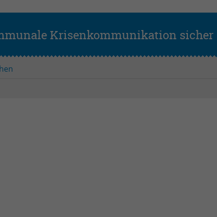
Name
PHPSESSID
Anbieter
PHP
ommunale Krisenkommunikation sicher 
Laufzeit
Session
Zweck
Betrieb TYPO3
hen