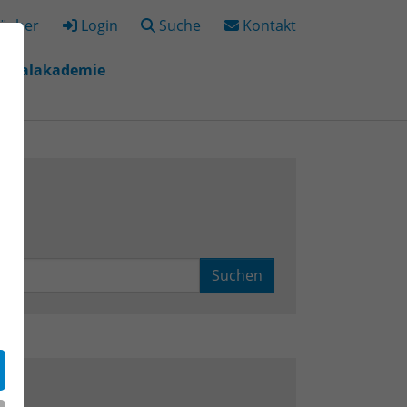
ücher
Login
Suche
Kontakt
igitalakademie
"
r "Bildungsorte"
Suchen