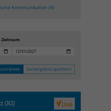
gische Kommunikation (4)
m Zeitraum
nschränken
Suchergebnis speichern
z (KI)