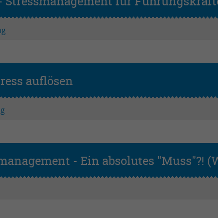
ft - Stressmanagement für Führungskräft
ng
ess auflösen
ng
management - Ein absolutes "Muss"?! (