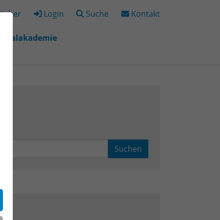
ücher
Login
Suche
Kontakt
igitalakademie
"
r "Bildungsorte"
Suchen