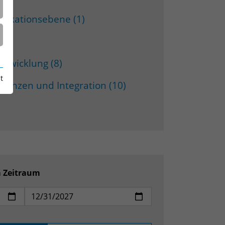
lifikationsebene (1)
21)
twicklung (8)
t
tenzen und Integration (10)
m Zeitraum