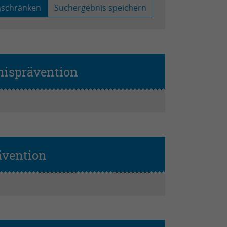
nschränken
Suchergebnis speichern
nisprävention
ävention