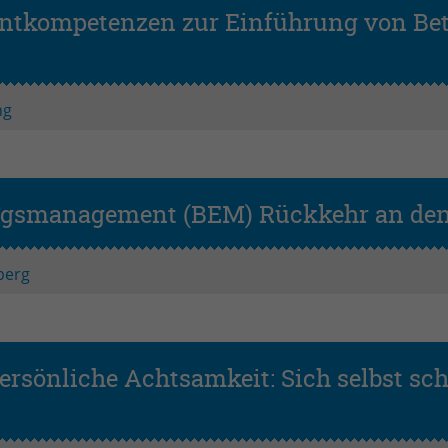
Zweck
Login geschlossener Bereich
ntkompetenzen zur Einführung von Bet
Name
be_lastLoginProvider
ng
Anbieter
TYPO3
Laufzeit
1 Monat
Zweck
Admin-Login Redaktionssystem
ungsmanagement (BEM) Rückkehr an den
Name
be_typo3_user
berg
Anbieter
TYPO3
Laufzeit
Session
ersönliche Achtsamkeit: Sich selbst sch
Zweck
Admin-Login Redaktionssystem