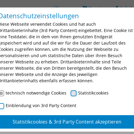
Über uns
Karriere
Lehrb
Datenschutzeinstellungen
(current)
ildung
Seminarsuche
Bildungsorte
BAV
D
Diese Webseite verwendet Cookies und hat auch
 for "Ausbildung"
Submenu for "Fortbildung"
Submenu for "Seminarsuche
Submenu fo
Drittanbieterinhalte (3rd Party Content) eingebettet. Eine Cookie ist
eine Textdatei, die in dem von Ihnen genutzten Endgerät
gespeichert wird und auf die wir für die Dauer der Laufzeit des
Cookies zugreifen können, um die Nutzung der Webseite zu
personalisieren und um statistische Daten über ihren Besuch
unserer Webseite zu erheben. Drittanbieterinhalte sind Teile
unserer Webseite, die von Dritten bereitgestellt, die den Besuch
unserer Webseite und die Anzeige des jeweiligen
nschtes Seminar oder eine Seminarnummer ein.
Drittanbieterinhalts ebenfalls erfassen können.
technisch notwendige Cookies
Statistikcookies
Einblendung von 3rd Party Content
Statistikcookies & 3rd Party Content akzeptieren
ührung