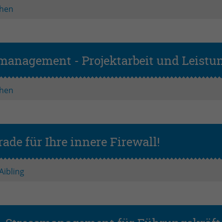
Name
PHPSESSID
hen
Anbieter
PHP
Laufzeit
Session
smanagement - Projektarbeit und Leist
Zweck
Betrieb TYPO3
hen
rade für Ihre innere Firewall!
Aibling