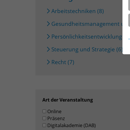
Arbeitstechniken (8)
Gesundheitsmanagement und 
Persönlichkeitsentwicklung (1
Steuerung und Strategie (6)
Recht (7)
Art der Veranstaltung
Online
Präsenz
Digitalakademie (DAB)