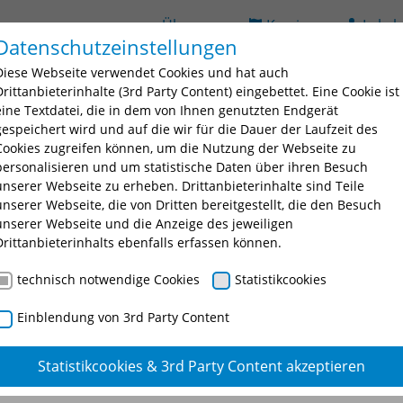
Über uns
Karriere
Lehrb
Datenschutzeinstellungen
(current)
ildung
Seminarsuche
Bildungsorte
BAV
D
Diese Webseite verwendet Cookies und hat auch
 for "Ausbildung"
Submenu for "Fortbildung"
Submenu for "Seminarsuche
Submenu fo
Drittanbieterinhalte (3rd Party Content) eingebettet. Eine Cookie ist
eine Textdatei, die in dem von Ihnen genutzten Endgerät
gespeichert wird und auf die wir für die Dauer der Laufzeit des
Cookies zugreifen können, um die Nutzung der Webseite zu
personalisieren und um statistische Daten über ihren Besuch
unserer Webseite zu erheben. Drittanbieterinhalte sind Teile
unserer Webseite, die von Dritten bereitgestellt, die den Besuch
unserer Webseite und die Anzeige des jeweiligen
nschtes Seminar oder eine Seminarnummer ein.
Drittanbieterinhalts ebenfalls erfassen können.
technisch notwendige Cookies
Statistikcookies
Einblendung von 3rd Party Content
Statistikcookies & 3rd Party Content akzeptieren