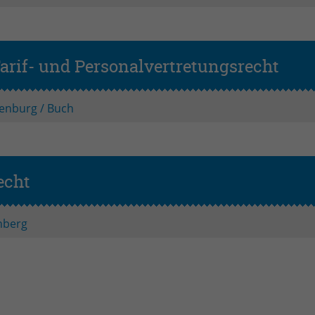
Zweck
Login geschlossener Bereich
Name
be_lastLoginProvider
Tarif- und Personalvertretungsrecht
Grunds
Anbieter
TYPO3
enburg / Buch
Laufzeit
1 Monat
Zweck
Admin-Login Redaktionssystem
echt
Grundseminar
Name
be_typo3_user
Anbieter
TYPO3
nberg
Laufzeit
Session
Zweck
Admin-Login Redaktionssystem