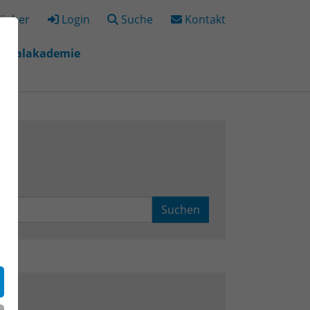
ücher
Login
Suche
Kontakt
igitalakademie
"
r "Bildungsorte"
Suchen