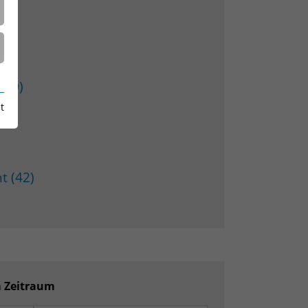
1)
 (9)
t
t (42)
m Zeitraum