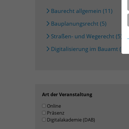
Baurecht allgemein (11)
Bauplanungsrecht (5)
Straßen- und Wegerecht (5)
Digitalisierung im Bauamt (3)
Art der Veranstaltung
Online
Präsenz
Digitalakademie (DAB)