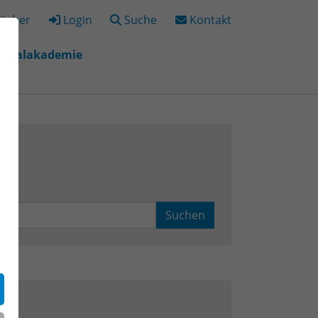
ücher
Login
Suche
Kontakt
igitalakademie
"
r "Bildungsorte"
Suchen