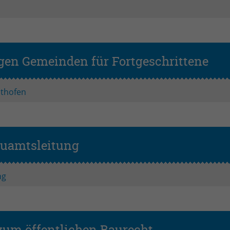
Name
PHPSESSID
Anbieter
PHP
Laufzeit
Session
gen Gemeinden für Fortgeschrittene
Aufba
Zweck
Betrieb TYPO3
thofen
auamtsleitung
ng