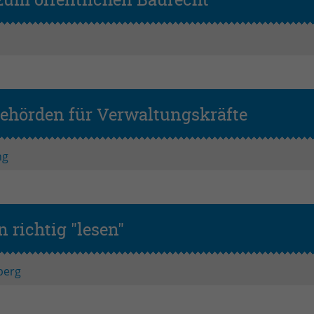
zum öffentlichen Baurecht
behörden für Verwaltungskräfte
ng
richtig "lesen"
berg