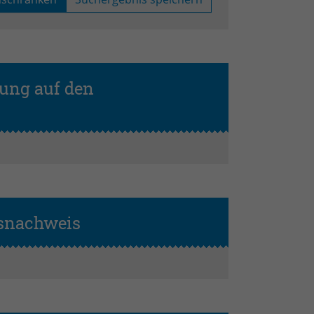
tung auf den
gsnachweis