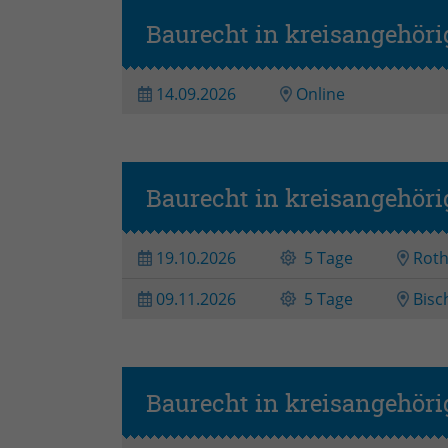
Baurecht in kreisangehöri
14.09.2026
Online
Baurecht in kreisangehör
19.10.2026
5 Tage
Rot
09.11.2026
5 Tage
Bisc
Baurecht in kreisangehöri