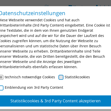
Über uns
Karriere
Lehrb
Datenschutzeinstellungen
(current)
ildung
Seminarsuche
Bildungsorte
BAV
D
Diese Webseite verwendet Cookies und hat auch
 for "Ausbildung"
Submenu for "Fortbildung"
Submenu for "Seminarsuche
Submenu fo
Drittanbieterinhalte (3rd Party Content) eingebettet. Eine Cookie ist
eine Textdatei, die in dem von Ihnen genutzten Endgerät
gespeichert wird und auf die wir für die Dauer der Laufzeit des
Cookies zugreifen können, um die Nutzung der Webseite zu
personalisieren und um statistische Daten über ihren Besuch
unserer Webseite zu erheben. Drittanbieterinhalte sind Teile
unserer Webseite, die von Dritten bereitgestellt, die den Besuch
unserer Webseite und die Anzeige des jeweiligen
nschtes Seminar oder eine Seminarnummer ein.
Drittanbieterinhalts ebenfalls erfassen können.
technisch notwendige Cookies
Statistikcookies
Einblendung von 3rd Party Content
Statistikcookies & 3rd Party Content akzeptieren