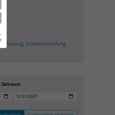
t
 Planung, Stadtentwicklung,
m Zeitraum
nschränken
Suchergebnis speichern