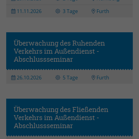
Zweck
Admin-Login Redaktionssystem
11.11.2026
3 Tage
Furth
Name
PHPSESSID
Anbieter
PHP
Überwachung des Ruhenden
Verkehrs im Außendienst -
Laufzeit
Session
Abschlussseminar
Zweck
Betrieb TYPO3
26.10.2026
5 Tage
Furth
Überwachung des Fließenden
Verkehrs im Außendienst -
Abschlussseminar