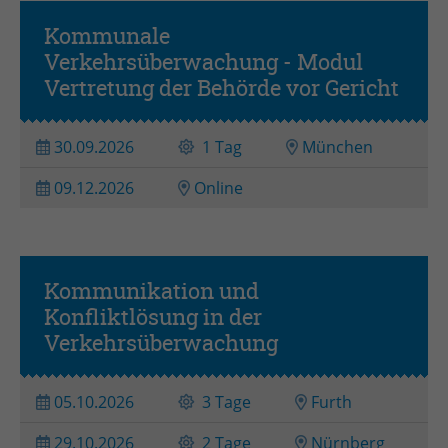
Anbieter
TYPO3
Kommunale
Laufzeit
Session
Verkehrsüberwachung - Modul
Vertretung der Behörde vor Gericht
Zweck
Login geschlossener Bereich
30.09.2026
1 Tag
München
Name
be_lastLoginProvider
09.12.2026
Online
Anbieter
TYPO3
Laufzeit
1 Monat
Zweck
Admin-Login Redaktionssystem
Kommunikation und
Konfliktlösung in der
Verkehrsüberwachung
Name
be_typo3_user
Anbieter
TYPO3
05.10.2026
3 Tage
Furth
Laufzeit
Session
29.10.2026
2 Tage
Nürnberg