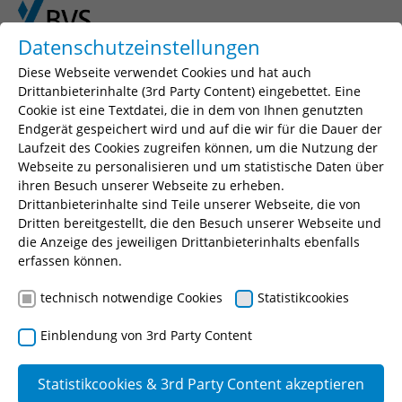
Skip to main content
Skip to page footer
Datenschutzeinstellungen
Diese Webseite verwendet Cookies und hat auch
Drittanbieterinhalte (3rd Party Content) eingebettet. Eine
Cookie ist eine Textdatei, die in dem von Ihnen genutzten
Seminarsuche
Endgerät gespeichert wird und auf die wir für die Dauer der
Laufzeit des Cookies zugreifen können, um die Nutzung der
Geben Sie einen Suchbegriff, Ihr gewünschtes
Webseite zu personalisieren und um statistische Daten über
Seminar oder eine Seminarnummer ein.
ihren Besuch unserer Webseite zu erheben.
Drittanbieterinhalte sind Teile unserer Webseite, die von
Suchen
Dritten bereitgestellt, die den Besuch unserer Webseite und
die Anzeige des jeweiligen Drittanbieterinhalts ebenfalls
erfassen können.
technisch notwendige Cookies
Statistikcookies
Sicherheit und Ordnung
Einblendung von 3rd Party Content
Allgemeine
Statistikcookies & 3rd Party Content akzeptieren
Sicherheit und
Fahrerlaubnisre