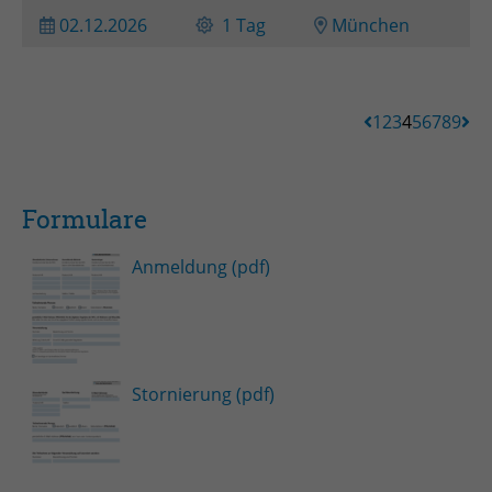
02.12.2026
1 Tag
München
1
2
3
4
5
6
7
8
9
Formulare
Anmeldung (pdf)
Stornierung (pdf)