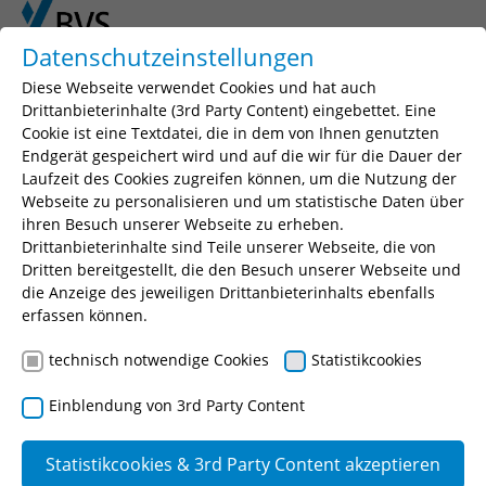
Skip to main content
Skip to page footer
Datenschutzeinstellungen
Diese Webseite verwendet Cookies und hat auch
Drittanbieterinhalte (3rd Party Content) eingebettet. Eine
Cookie ist eine Textdatei, die in dem von Ihnen genutzten
Seminarsuche
Endgerät gespeichert wird und auf die wir für die Dauer der
Laufzeit des Cookies zugreifen können, um die Nutzung der
Geben Sie einen Suchbegriff, Ihr gewünschtes
Webseite zu personalisieren und um statistische Daten über
Seminar oder eine Seminarnummer ein.
ihren Besuch unserer Webseite zu erheben.
Drittanbieterinhalte sind Teile unserer Webseite, die von
Suchen
Dritten bereitgestellt, die den Besuch unserer Webseite und
die Anzeige des jeweiligen Drittanbieterinhalts ebenfalls
erfassen können.
technisch notwendige Cookies
Statistikcookies
Sicherheit und Ordnung
Einblendung von 3rd Party Content
Allgemeine
Statistikcookies & 3rd Party Content akzeptieren
Sicherheit und
Fahrerlaubnisre