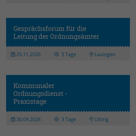
Zweck
Admin-Login Redaktionssystem
Name
PHPSESSID
Gesprächsforum für die
Praxistage
Leitung der Ordnungsämter
Anbieter
PHP
25.11.2026
3 Tage
Lauingen
Laufzeit
Session
Zweck
Betrieb TYPO3
Kommunaler
Ordnungsdienst -
Praxistag(e)
Praxistage
30.09.2026
3 Tage
Utting