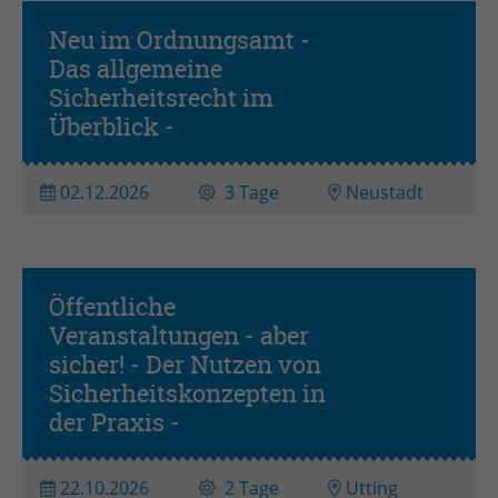
Anbieter
TYPO3
Neu im Ordnungsamt -
Laufzeit
Session
Das allgemeine
Grundseminar
Sicherheitsrecht im
Zweck
Login geschlossener Bereich
Überblick -
Name
be_lastLoginProvider
02.12.2026
3 Tage
Neustadt
Anbieter
TYPO3
Laufzeit
1 Monat
Öffentliche
Zweck
Admin-Login Redaktionssystem
Veranstaltungen - aber
sicher! - Der Nutzen von
Praxistag(e)
Name
be_typo3_user
Sicherheitskonzepten in
der Praxis -
Anbieter
TYPO3
Laufzeit
Session
22.10.2026
2 Tage
Utting