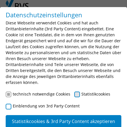
Skip to main content
Skip to page footer
Datenschutzeinstellungen
Diese Webseite verwendet Cookies und hat auch
Drittanbieterinhalte (3rd Party Content) eingebettet. Eine
Cookie ist eine Textdatei, die in dem von Ihnen genutzten
Seminarsuche
Endgerät gespeichert wird und auf die wir für die Dauer der
Laufzeit des Cookies zugreifen können, um die Nutzung der
Geben Sie einen Suchbegriff, Ihr gewünschtes
Webseite zu personalisieren und um statistische Daten über
Seminar oder eine Seminarnummer ein.
ihren Besuch unserer Webseite zu erheben.
Drittanbieterinhalte sind Teile unserer Webseite, die von
Suchen
Dritten bereitgestellt, die den Besuch unserer Webseite und
die Anzeige des jeweiligen Drittanbieterinhalts ebenfalls
erfassen können.
technisch notwendige Cookies
Statistikcookies
Soziales
Einblendung von 3rd Party Content
Soziales
Statistikcookies & 3rd Party Content akzeptieren
Ausbildungsförd
allgemein (14)