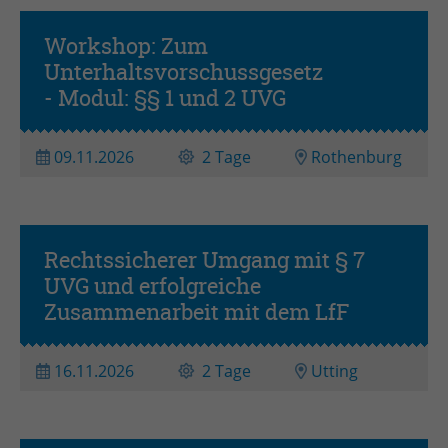
Zweck
Admin-Login Redaktionssystem
Workshop: Zum
Unterhaltsvorschussgesetz
Workshop
Name
PHPSESSID
- Modul: §§ 1 und 2 UVG
Anbieter
PHP
09.11.2026
2 Tage
Rothenburg
Laufzeit
Session
Zweck
Betrieb TYPO3
Rechtssicherer Umgang mit § 7
UVG und erfolgreiche
Zusammenarbeit mit dem LfF
16.11.2026
2 Tage
Utting