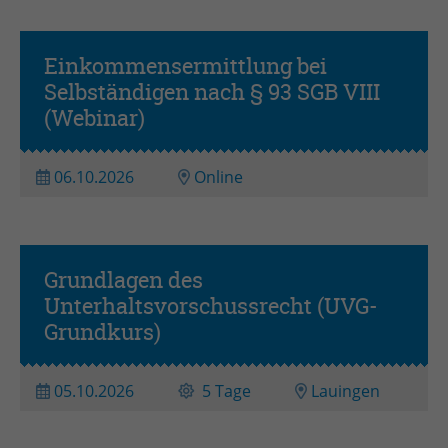
Anbieter
TYPO3
Laufzeit
Session
Einkommensermittlung bei
Zweck
Login geschlossener Bereich
Selbständigen nach § 93 SGB VIII
(Webinar)
Name
be_lastLoginProvider
06.10.2026
Online
Anbieter
TYPO3
Laufzeit
1 Monat
Grundlagen des
Zweck
Admin-Login Redaktionssystem
Unterhaltsvorschussrecht (UVG-
Grundkurs)
Name
be_typo3_user
05.10.2026
5 Tage
Lauingen
Anbieter
TYPO3
Laufzeit
Session