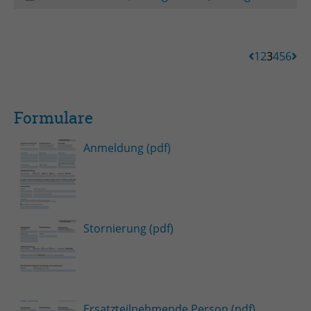
1
2
3
4
5
6
Formulare
Anmeldung (pdf)
Stornierung (pdf)
Ersatzteilnehmende Person (pdf)