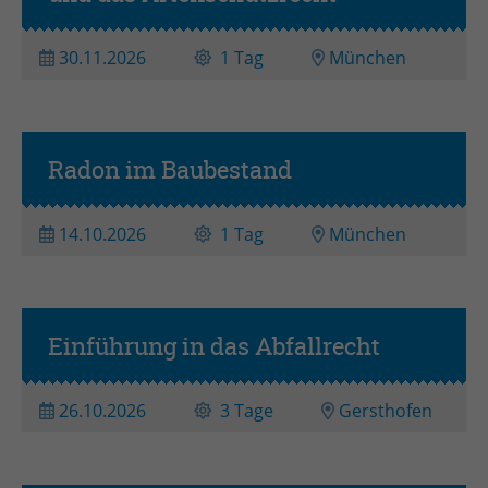
Zweck
Admin-Login Redaktionssystem
30.11.2026
1 Tag
München
Name
PHPSESSID
Anbieter
PHP
Radon im Baubestand
Laufzeit
Session
14.10.2026
1 Tag
München
Zweck
Betrieb TYPO3
Einführung in das Abfallrecht
26.10.2026
3 Tage
Gersthofen