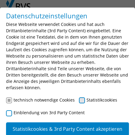
Skip to main content
Skip to page footer
Datenschutzeinstellungen
Diese Webseite verwendet Cookies und hat auch
Drittanbieterinhalte (3rd Party Content) eingebettet. Eine
Cookie ist eine Textdatei, die in dem von Ihnen genutzten
Seminarsuche
Endgerät gespeichert wird und auf die wir für die Dauer der
Laufzeit des Cookies zugreifen können, um die Nutzung der
Geben Sie einen Suchbegriff, Ihr gewünschtes
Webseite zu personalisieren und um statistische Daten über
Seminar oder eine Seminarnummer ein.
ihren Besuch unserer Webseite zu erheben.
Drittanbieterinhalte sind Teile unserer Webseite, die von
Suchen
Dritten bereitgestellt, die den Besuch unserer Webseite und
die Anzeige des jeweiligen Drittanbieterinhalts ebenfalls
erfassen können.
technisch notwendige Cookies
Statistikcookies
Umwelt und Technik
Einblendung von 3rd Party Content
Kreislauf- und
Statistikcookies & 3rd Party Content akzeptieren
Abwasserentsor
Abfallwirtschaft