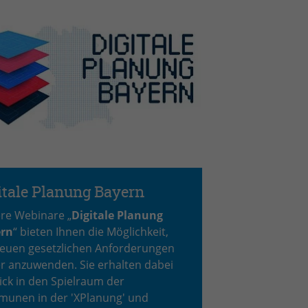
itale Planung Bayern
re Webinare „
Digitale Planung
rn
“ bieten Ihnen die Möglichkeit,
neuen gesetzlichen Anforderungen
er anzuwenden. Sie erhalten dabei
ick in den Spielraum der
unen in der 'XPlanung' und