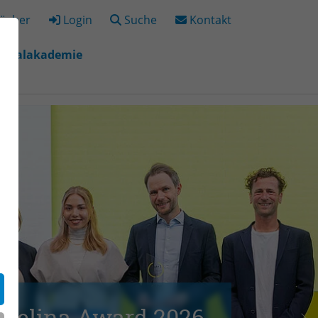
ücher
Login
Suche
Kontakt
igitalakademie
"
r "Bildungsorte"