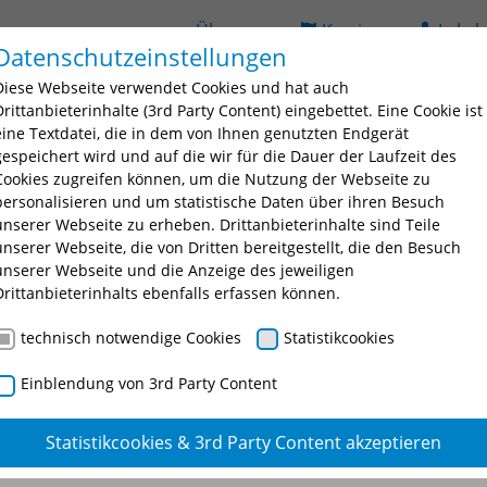
Über uns
Karriere
Lehrb
Datenschutzeinstellungen
ildung
Seminarsuche
Bildungsorte
BAV
D
Diese Webseite verwendet Cookies und hat auch
 for "Ausbildung"
Submenu for "Fortbildung"
Submenu for "Seminarsuche
Submenu fo
Drittanbieterinhalte (3rd Party Content) eingebettet. Eine Cookie ist
eine Textdatei, die in dem von Ihnen genutzten Endgerät
gespeichert wird und auf die wir für die Dauer der Laufzeit des
Cookies zugreifen können, um die Nutzung der Webseite zu
personalisieren und um statistische Daten über ihren Besuch
unserer Webseite zu erheben. Drittanbieterinhalte sind Teile
unserer Webseite, die von Dritten bereitgestellt, die den Besuch
unserer Webseite und die Anzeige des jeweiligen
Drittanbieterinhalts ebenfalls erfassen können.
technisch notwendige Cookies
Statistikcookies
Einblendung von 3rd Party Content
Statistikcookies & 3rd Party Content akzeptieren