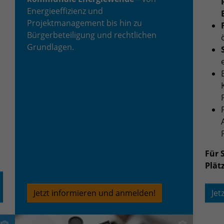
Zweck
Login geschlossener Bereich
Energieeffizienz und
Projektmanagement bis hin zu
Bürgerbeteiligung und rechtlichen
Name
be_lastLoginProvider
Grundlagen.
Anbieter
TYPO3
Laufzeit
1 Monat
Zweck
Admin-Login Redaktionssystem
Name
be_typo3_user
Anbieter
TYPO3
Für 
Plätz
Laufzeit
Session
Jetzt informieren und anmelden!
Jet
Zweck
Admin-Login Redaktionssystem