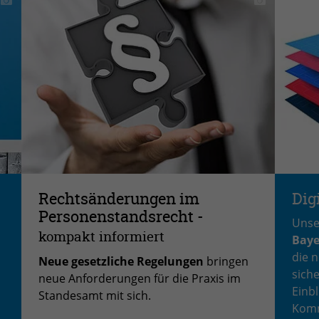
Name
PHPSESSID
Anbieter
PHP
Laufzeit
Session
Zweck
Betrieb TYPO3
Rechtsänderungen im
Dig
Personenstandsrecht -
Unse
kompakt informiert
Baye
die 
Neue gesetzliche Regelungen
bringen
sich
neue Anforderungen für die Praxis im
Einbl
Standesamt mit sich.
Komm