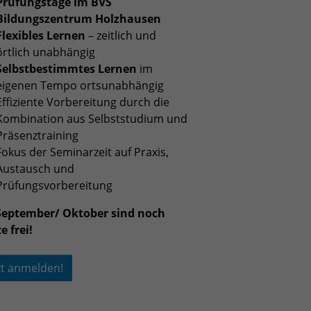
Prüfungstage im BVS
Bildungszentrum Holzhausen
Flexibles Lernen
– zeitlich und
örtlich unabhängig
Selbstbestimmtes Lernen
im
eigenen Tempo ortsunabhängig
Effiziente Vorbereitung durch die
Kombination aus Selbststudium und
Präsenztraining
Fokus der Seminarzeit auf Praxis,
Austausch und
Prüfungsvorbereitung
September/ Oktober sind noch
e frei!
zt anmelden!