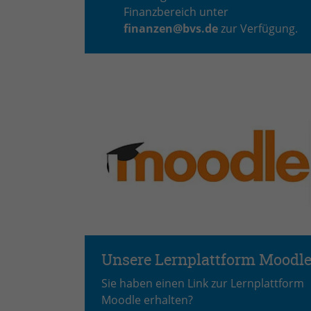
Finanzbereich unter
finanzen@bvs.de
zur Verfügung.
Unsere Lernplattform Moodl
Sie haben einen Link zur Lernplattform
Moodle erhalten?