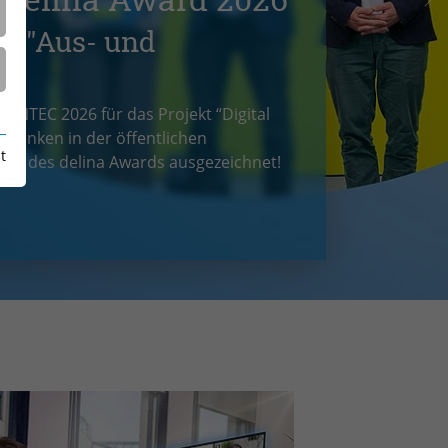
m delina Award 2026
Ne
ie "Aus- und
"!
ARNTEC 2026 für das Projekt “Digital
 denken in der öffentlichen
t
latz des delina Awards ausgezeichnet!