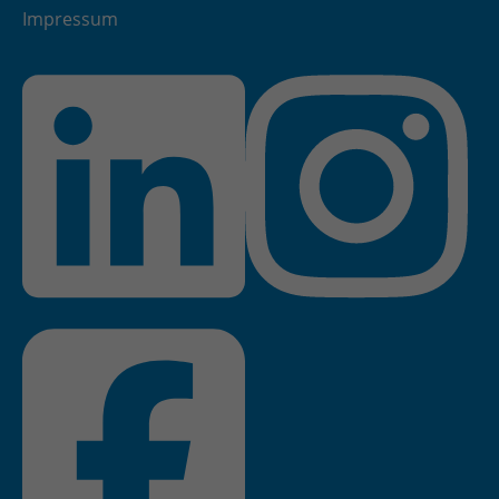
Impressum
Zweck
Admin-Login Redaktionssystem
Name
PHPSESSID
Anbieter
PHP
Laufzeit
Session
Zweck
Betrieb TYPO3