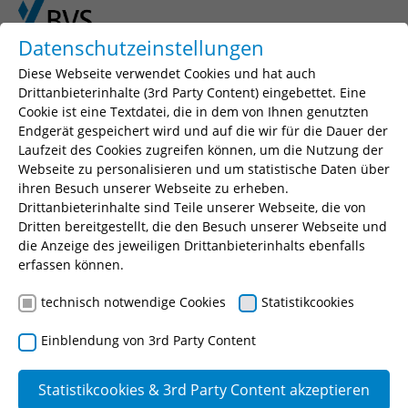
Skip to main content
Skip to page footer
Datenschutzeinstellungen
Diese Webseite verwendet Cookies und hat auch
You are here:
BVS
Fortbildung
Drittanbieterinhalte (3rd Party Content) eingebettet. Eine
Berufsbegleitende Weiterbildungen
Cookie ist eine Textdatei, die in dem von Ihnen genutzten
Endgerät gespeichert wird und auf die wir für die Dauer der
Laufzeit des Cookies zugreifen können, um die Nutzung der
Webseite zu personalisieren und um statistische Daten über
ihren Besuch unserer Webseite zu erheben.
Drittanbieterinhalte sind Teile unserer Webseite, die von
Dritten bereitgestellt, die den Besuch unserer Webseite und
die Anzeige des jeweiligen Drittanbieterinhalts ebenfalls
erfassen können.
technisch notwendige Cookies
Statistikcookies
Einblendung von 3rd Party Content
Statistikcookies & 3rd Party Content akzeptieren
Baurecht, Bauhof,