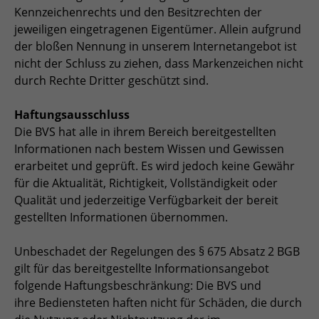
Anbieter
TYPO3
Kennzeichenrechts und den Besitzrechten der
jeweiligen eingetragenen Eigentümer. Allein aufgrund
Laufzeit
Session
der bloßen Nennung in unserem Internetangebot ist
nicht der Schluss zu ziehen, dass Markenzeichen nicht
Zweck
Login geschlossener Bereich
durch Rechte Dritter geschützt sind.
Name
be_lastLoginProvider
Haftungsausschluss
Die BVS hat alle in ihrem Bereich bereitgestellten
Anbieter
TYPO3
Informationen nach bestem Wissen und Gewissen
erarbeitet und geprüft. Es wird jedoch keine Gewähr
Laufzeit
1 Monat
für die Aktualität, Richtigkeit, Vollständigkeit oder
Qualität und jederzeitige Verfügbarkeit der bereit
Zweck
Admin-Login Redaktionssystem
gestellten Informationen übernommen.
Name
be_typo3_user
Unbeschadet der Regelungen des § 675 Absatz 2 BGB
gilt für das bereitgestellte Informationsangebot
Anbieter
TYPO3
folgende Haftungsbeschränkung: Die BVS und
ihre Bediensteten haften nicht für Schäden, die durch
Laufzeit
Session