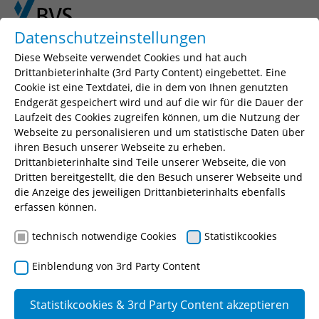
Skip to main content
Skip to page footer
Datenschutzeinstellungen
Diese Webseite verwendet Cookies und hat auch
You are here:
BVS
Impressum
Drittanbieterinhalte (3rd Party Content) eingebettet. Eine
Cookie ist eine Textdatei, die in dem von Ihnen genutzten
Endgerät gespeichert wird und auf die wir für die Dauer der
Impressum
Laufzeit des Cookies zugreifen können, um die Nutzung der
Webseite zu personalisieren und um statistische Daten über
ihren Besuch unserer Webseite zu erheben.
Bayerische Verwaltungsschule (BVS)
Drittanbieterinhalte sind Teile unserer Webseite, die von
Dritten bereitgestellt, die den Besuch unserer Webseite und
Körperschaft des öffentlichen Rechts
die Anzeige des jeweiligen Drittanbieterinhalts ebenfalls
erfassen können.
Telefon 089 54057-0
Telefax 089 54057-8199
technisch notwendige Cookies
Statistikcookies
Ridlerstraße 75
Einblendung von 3rd Party Content
D-80339 München
www.bvs.de
Statistikcookies & 3rd Party Content akzeptieren