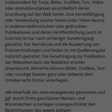
insbesondere für Texte, Bilder, Grafiken, Ton-, Video-
zu speichern.
oder Animationsdateien einschließlich deren
Name
Cookie-Informationen anzeigen
_pk_id
Anordnung auf den Web-Seiten. Eine Vervielfältigung
Anbieter
Matomo
oder Verwendung solcher Seiten (oder Teilen davon)
Einblendung von 3rd Party Content
Name
SgCookieOptin.lastPreferences
in anderen elektronischen oder gedruckten
Wir verwenden 3rd Party Content, um zusätzliche Inhalte
Laufzeit
1 Jahr
Publikationen und deren Veröffentlichung (auch im
Anbieter
anzubieten, die wir nicht selbst speichern, die aber für
Internet) ist nur nach vorheriger Genehmigung
Webseitenbesucher nützlich sind, z.B. Kartendienste
Tracking Anzahl eindeutiger und
Laufzeit
1 Jahr
Zweck
oder Videos. Weitere Details entnehmen Sie den
gestattet. Der Nachdruck und die Auswertung von
wiederkehrender Nutzer
Datenschutzhinweisen.
Pressemitteilungen und Reden ist mit Quellenangabe
Dieser Wert speichert Ihre Consent-
natürlich gestattet. Die Genehmigung zur Publikation
Einstellungen. Unter anderem eine
Name
_pk_ses
der Webseiten kann die Redaktion erteilen
zufällig generierte ID, für die
(Impressum). Weiterhin können Bilder, Grafiken, Text-
Zweck
historische Speicherung Ihrer
Anbieter
Matomo
oder sonstige Dateien ganz oder teilweise dem
vorgenommen Einstellungen, falls der
Urheberrecht Dritter unterliegen.
Webseiten-Betreiber dies eingestellt
Laufzeit
30 min
hat.
Alle innerhalb des Internetangebotes genannten und
Tracking Nutzerverhalten beim Besuch
Zweck
ggf. durch Dritte geschützten Marken- und
der Webseite
Name
fe_typo_usr
Warenzeichen unterliegen uneingeschränkt den
Bestimmungen des jeweils gültigen