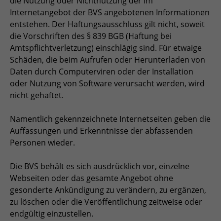
die Nutzung oder Nichtnutzung der im
Internetangebot der BVS angebotenen Informationen
Zweck
Admin-Login Redaktionssystem
entstehen. Der Haftungsausschluss gilt nicht, soweit
die Vorschriften des § 839 BGB (Haftung bei
Name
PHPSESSID
Amtspflichtverletzung) einschlägig sind. Für etwaige
Schäden, die beim Aufrufen oder Herunterladen von
Anbieter
PHP
Daten durch Computerviren oder der Installation
oder Nutzung von Software verursacht werden, wird
Laufzeit
Session
nicht gehaftet.
Zweck
Betrieb TYPO3
Namentlich gekennzeichnete Internetseiten geben die
Auffassungen und Erkenntnisse der abfassenden
Personen wieder.
Die BVS behält es sich ausdrücklich vor, einzelne
Webseiten oder das gesamte Angebot ohne
gesonderte Ankündigung zu verändern, zu ergänzen,
zu löschen oder die Veröffentlichung zeitweise oder
endgültig einzustellen.