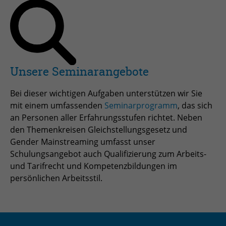
Anbieter
TYPO3
Laufzeit
Session
Zweck
Login geschlossener Bereich
Unsere Seminarangebote
Name
be_lastLoginProvider
Bei dieser wichtigen Aufgaben unterstützen wir Sie
Anbieter
TYPO3
mit einem umfassenden
Seminarprogramm
, das sich
an Personen aller Erfahrungsstufen richtet. Neben
Laufzeit
1 Monat
den Themenkreisen Gleichstellungsgesetz und
Gender Mainstreaming umfasst unser
Zweck
Admin-Login Redaktionssystem
Schulungsangebot auch Qualifizierung zum Arbeits-
und Tarifrecht und Kompetenzbildungen im
Name
be_typo3_user
persönlichen Arbeitsstil.
Anbieter
TYPO3
Laufzeit
Session