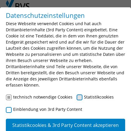
Skip to main content
Skip to page footer
Datenschutzeinstellungen
Diese Webseite verwendet Cookies und hat auch
Drittanbieterinhalte (3rd Party Content) eingebettet. Eine
Cookie ist eine Textdatei, die in dem von Ihnen genutzten
Endgerät gespeichert wird und auf die wir für die Dauer der
Laufzeit des Cookies zugreifen können, um die Nutzung der
Webseite zu personalisieren und um statistische Daten über
ihren Besuch unserer Webseite zu erheben.
Drittanbieterinhalte sind Teile unserer Webseite, die von
Dritten bereitgestellt, die den Besuch unserer Webseite und
die Anzeige des jeweiligen Drittanbieterinhalts ebenfalls
You are here:
erfassen können.
BVS
Fortbildung
Weiterbildung
Gleichstellungsarbeit
technisch notwendige Cookies
Statistikcookies
Einblendung von 3rd Party Content
Gleichstellungsarbeit
Statistikcookies & 3rd Party Content akzeptieren