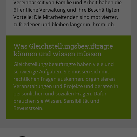
Vereinbarkeit von Familie und Arbeit haben die
zu speichern.
öffentliche Verwaltung und ihre Beschäftigten
Name
Cookie-Informationen anzeigen
_pk_id
Vorteile: Die Mitarbeitenden sind motivierter,
Anbieter
Matomo
zufriedener und bleiben länger in ihrem Job.
Einblendung von 3rd Party Content
Name
SgCookieOptin.lastPreferences
Wir verwenden 3rd Party Content, um zusätzliche Inhalte
Laufzeit
1 Jahr
Anbieter
anzubieten, die wir nicht selbst speichern, die aber für
Was Gleichstellungsbeauftragte
Webseitenbesucher nützlich sind, z.B. Kartendienste
Tracking Anzahl eindeutiger und
Laufzeit
1 Jahr
Zweck
oder Videos. Weitere Details entnehmen Sie den
können und wissen müssen
wiederkehrender Nutzer
Datenschutzhinweisen.
Gleichstellungsbeauftragte haben viele und
Dieser Wert speichert Ihre Consent-
schwierige Aufgaben: Sie müssen sich mit
Einstellungen. Unter anderem eine
Name
_pk_ses
rechtlichen Fragen auskennen, organisieren
zufällig generierte ID, für die
Zweck
historische Speicherung Ihrer
Veranstaltungen und Projekte und beraten in
Anbieter
Matomo
vorgenommen Einstellungen, falls der
persönlichen und sozialen Fragen. Dafür
Webseiten-Betreiber dies eingestellt
brauchen sie Wissen, Sensibilität und
Laufzeit
30 min
hat.
Bewusstsein.
Tracking Nutzerverhalten beim Besuch
Zweck
der Webseite
Name
fe_typo_usr