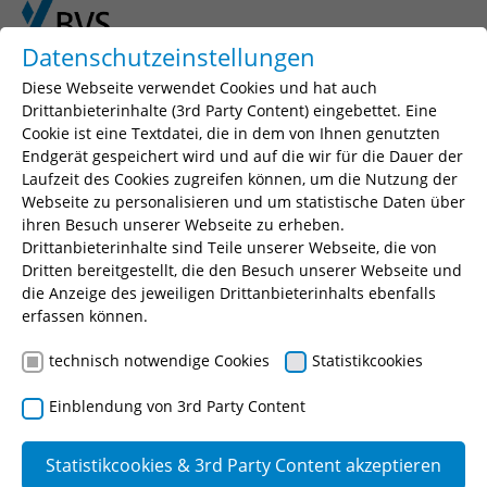
Skip to main content
Skip to page footer
Datenschutzeinstellungen
Diese Webseite verwendet Cookies und hat auch
Drittanbieterinhalte (3rd Party Content) eingebettet. Eine
Cookie ist eine Textdatei, die in dem von Ihnen genutzten
Endgerät gespeichert wird und auf die wir für die Dauer der
Laufzeit des Cookies zugreifen können, um die Nutzung der
Webseite zu personalisieren und um statistische Daten über
ihren Besuch unserer Webseite zu erheben.
Drittanbieterinhalte sind Teile unserer Webseite, die von
You are here:
BVS
Ausbildung
Umwelt und Technik
Dritten bereitgestellt, die den Besuch unserer Webseite und
die Anzeige des jeweiligen Drittanbieterinhalts ebenfalls
Ausbildungsbaukasten
erfassen können.
technisch notwendige Cookies
Statistikcookies
Ausbildungsbaukasten
Einblendung von 3rd Party Content
Der Ausbildungsbaukasten wurde für die
Berufsausbildung entwickelt. Er dient der effektiven,
Statistikcookies & 3rd Party Content akzeptieren
verständlichen und anschaulichen Vermittlung von