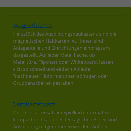
Anbieter
TYPO3
Laufzeit
Session
Magnetkarten
Zweck
Login geschlossener Bereich
Herzstück des Ausbildungsbaukastens sind die
magnetischen Haftkarten. Auf ihnen sind
Name
be_lastLoginProvider
Anlagenteile und Einrichtungen einprägsam
dargestellt. Auf jeder Metallfläche, ob
Anbieter
TYPO3
Metalltüre, Flipchart oder Whiteboard, lassen
sich so schnell und einfach Abläufe
Laufzeit
1 Monat
"nachbauen", Informationen abfragen oder
Gruppenarbeiten gestalten.
Zweck
Admin-Login Redaktionssystem
Name
be_typo3_user
Lernkartensatz
Der Lernkartensatz im Spielkartenformat ist
Anbieter
TYPO3
kompakt und kann bei der täglichen Arbeit und
Ausbildung mitgenommen werden. Auf der
Laufzeit
Session