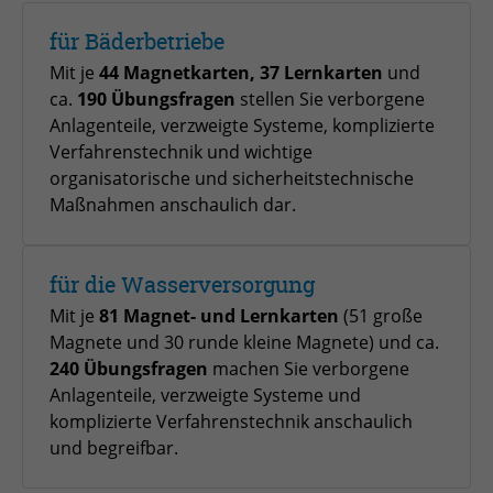
zu speichern.
Name
Cookie-Informationen anzeigen
_pk_id
für Bäderbetriebe
Mit je
44 Magnetkarten, 37 Lernkarten
und
Anbieter
Matomo
Einblendung von 3rd Party Content
Name
SgCookieOptin.lastPreferences
ca.
190 Übungsfragen
stellen Sie verborgene
Wir verwenden 3rd Party Content, um zusätzliche Inhalte
Anlagenteile, verzweigte Systeme, komplizierte
Laufzeit
1 Jahr
Anbieter
anzubieten, die wir nicht selbst speichern, die aber für
Verfahrenstechnik und wichtige
Webseitenbesucher nützlich sind, z.B. Kartendienste
organisatorische und sicherheitstechnische
Tracking Anzahl eindeutiger und
Laufzeit
1 Jahr
Zweck
oder Videos. Weitere Details entnehmen Sie den
wiederkehrender Nutzer
Maßnahmen anschaulich dar.
Datenschutzhinweisen.
Dieser Wert speichert Ihre Consent-
Einstellungen. Unter anderem eine
Name
_pk_ses
zufällig generierte ID, für die
für die Wasserversorgung
Zweck
historische Speicherung Ihrer
Mit je
81 Magnet- und Lernkarten
(51 große
Anbieter
Matomo
vorgenommen Einstellungen, falls der
Magnete und 30 runde kleine Magnete) und ca.
Webseiten-Betreiber dies eingestellt
Laufzeit
30 min
240 Übungsfragen
machen Sie verborgene
hat.
Anlagenteile, verzweigte Systeme und
Tracking Nutzerverhalten beim Besuch
komplizierte Verfahrenstechnik anschaulich
Zweck
der Webseite
und begreifbar.
Name
fe_typo_usr