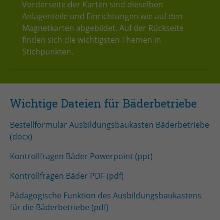
Vorderseite der Karten sind dieselben
Zweck
Admin-Login Redaktionssystem
Anlagenteile und Einrichtungen wie auf den
Magnetkarten abgebildet. Auf der Rückseite
finden sich die wichtigsten Themen in
Name
PHPSESSID
Stichpunkten.
Anbieter
PHP
Laufzeit
Session
Wichtige Dateien für Bäderbetriebe
Zweck
Betrieb TYPO3
Bestellformular Ausbildungsbaukasten Bäderbetriebe
(docx)
Kontrollfragen Bäder Powerpoint (ppt)
Kontrollfragen Bäder PDF (pdf)
Pädagogische Funktion des Ausbildungsbaukastens
für die Bäderbetriebe (pdf)