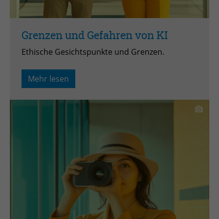
Zweck
Admin-Login Redaktionssystem
Grenzen und Gefahren von KI
Name
PHPSESSID
Ethische Gesichtspunkte und Grenzen.
Anbieter
PHP
Mehr lesen
Laufzeit
Session
Zweck
Betrieb TYPO3