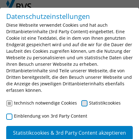
Skip to main content
Skip to page footer
Datenschutzeinstellungen
Diese Webseite verwendet Cookies und hat auch
You are here:
BVS
KI
Drittanbieterinhalte (3rd Party Content) eingebettet. Eine
Cookie ist eine Textdatei, die in dem von Ihnen genutzten
Endgerät gespeichert wird und auf die wir für die Dauer der
Künstliche Intelligenz an der BVS
Laufzeit des Cookies zugreifen können, um die Nutzung der
Webseite zu personalisieren und um statistische Daten über
ihren Besuch unserer Webseite zu erheben.
Drittanbieterinhalte sind Teile unserer Webseite, die von
Dritten bereitgestellt, die den Besuch unserer Webseite und
die Anzeige des jeweiligen Drittanbieterinhalts ebenfalls
erfassen können.
technisch notwendige Cookies
Statistikcookies
Einblendung von 3rd Party Content
Zwischen Pixel und Pädagogik: Der
Statistikcookies & 3rd Party Content akzeptieren
smarte Einsatz von KI in der Lehre