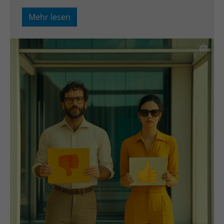
Anbieter
TYPO3
Mehr lesen
Laufzeit
Session
Zweck
Login geschlossener Bereich
Name
be_lastLoginProvider
Anbieter
TYPO3
Laufzeit
1 Monat
Zweck
Admin-Login Redaktionssystem
Name
be_typo3_user
Anbieter
TYPO3
Laufzeit
Session