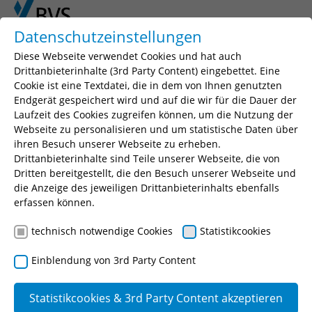
Skip to main content
Skip to page footer
Datenschutzeinstellungen
Diese Webseite verwendet Cookies und hat auch
Drittanbieterinhalte (3rd Party Content) eingebettet. Eine
Cookie ist eine Textdatei, die in dem von Ihnen genutzten
Endgerät gespeichert wird und auf die wir für die Dauer der
Laufzeit des Cookies zugreifen können, um die Nutzung der
Webseite zu personalisieren und um statistische Daten über
ihren Besuch unserer Webseite zu erheben.
Drittanbieterinhalte sind Teile unserer Webseite, die von
You are here:
BVS
Kundenservice
Dritten bereitgestellt, die den Besuch unserer Webseite und
die Anzeige des jeweiligen Drittanbieterinhalts ebenfalls
erfassen können.
Kundenservice
technisch notwendige Cookies
Statistikcookies
Einblendung von 3rd Party Content
Sie haben eine Frage? Die häufigsten
Fragen haben wir für Sie in unseren
FAQ
Statistikcookies & 3rd Party Content akzeptieren
zusammengestellt.