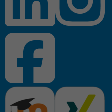
Anbieter
TYPO3
Laufzeit
Session
Zweck
Login geschlossener Bereich
Name
be_lastLoginProvider
Anbieter
TYPO3
Laufzeit
1 Monat
Zweck
Admin-Login Redaktionssystem
Name
be_typo3_user
Anbieter
TYPO3
Laufzeit
Session