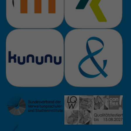
Zweck
Admin-Login Redaktionssystem
Name
PHPSESSID
Anbieter
PHP
Laufzeit
Session
Zweck
Betrieb TYPO3