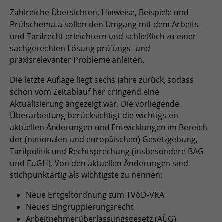
Zahlreiche Übersichten, Hinweise, Beispiele und
Zweck
Admin-Login Redaktionssystem
Prüfschemata sollen den Umgang mit dem Arbeits-
und Tarifrecht erleichtern und schließlich zu einer
Name
PHPSESSID
sachgerechten Lösung prüfungs- und
praxisrelevanter Probleme anleiten.
Anbieter
PHP
Die letzte Auflage liegt sechs Jahre zurück, sodass
Laufzeit
Session
schon vom Zeitablauf her dringend eine
Aktualisierung angezeigt war. Die vorliegende
Zweck
Betrieb TYPO3
Überarbeitung berücksichtigt die wichtigsten
aktuellen Änderungen und Entwicklungen im Bereich
der (nationalen und europäischen) Gesetzgebung,
Tarifpolitik und Rechtsprechung (insbesondere BAG
und EuGH). Von den aktuellen Änderungen sind
stichpunktartig als wichtigste zu nennen:
Neue Entgeltordnung zum TVöD-VKA
Neues Eingruppierungsrecht
Arbeitnehmerüberlassungsgesetz (AÜG)