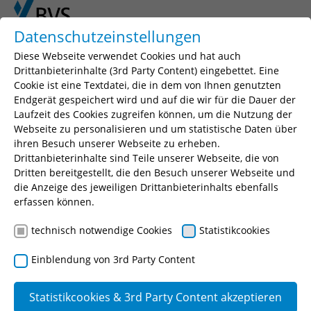
Skip to main content
Skip to page footer
Datenschutzeinstellungen
Diese Webseite verwendet Cookies und hat auch
You are here:
BVS
Publikationen
Band 14
Drittanbieterinhalte (3rd Party Content) eingebettet. Eine
Cookie ist eine Textdatei, die in dem von Ihnen genutzten
Endgerät gespeichert wird und auf die wir für die Dauer der
Arbeits- und Tarifrecht im
Laufzeit des Cookies zugreifen können, um die Nutzung der
Webseite zu personalisieren und um statistische Daten über
öffentlichen Dienst
ihren Besuch unserer Webseite zu erheben.
Band 14
Drittanbieterinhalte sind Teile unserer Webseite, die von
Dritten bereitgestellt, die den Besuch unserer Webseite und
Arbeitsrecht ist das besondere Recht der abhängigen
die Anzeige des jeweiligen Drittanbieterinhalts ebenfalls
Arbeit, das heißt der Arbeit, die der Arbeitnehmer
erfassen können.
dem Arbeitgeber im Rahmen eines
technisch notwendige Cookies
Statistikcookies
Arbeitsverhältnisses gegen Entgelt leistet. Das gilt
uneingeschränkt auch für den öffentlichen Dienst.
Einblendung von 3rd Party Content
Das Arbeitsrecht im öffentlichen Dienst ist kein
besonderer Teil des Arbeitsrechts. Arbeitsrecht im
Statistikcookies & 3rd Party Content akzeptieren