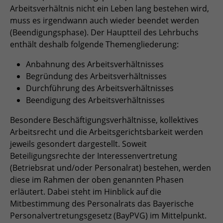
Anbieter
TYPO3
Arbeitsverhältnis nicht ein Leben lang bestehen wird,
muss es irgendwann auch wieder beendet werden
Laufzeit
Session
(Beendigungsphase). Der Hauptteil des Lehrbuchs
enthält deshalb folgende Themengliederung:
Zweck
Login geschlossener Bereich
Anbahnung des Arbeitsverhältnisses
Begründung des Arbeitsverhältnisses
Name
be_lastLoginProvider
Durchführung des Arbeitsverhältnisses
Anbieter
TYPO3
Beendigung des Arbeitsverhältnisses
Besondere Beschäftigungsverhältnisse, kollektives
Laufzeit
1 Monat
Arbeitsrecht und die Arbeitsgerichtsbarkeit werden
Zweck
Admin-Login Redaktionssystem
jeweils gesondert dargestellt. Soweit
Beteiligungsrechte der Interessenvertretung
(Betriebsrat und/oder Personalrat) bestehen, werden
Name
be_typo3_user
diese im Rahmen der oben genannten Phasen
erläutert. Dabei steht im Hinblick auf die
Anbieter
TYPO3
Mitbestimmung des Personalrats das Bayerische
Personalvertretungsgesetz (BayPVG) im Mittelpunkt.
Laufzeit
Session