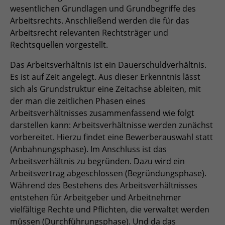
wesentlichen Grundlagen und Grundbegriffe des
zu speichern.
Name
Cookie-Informationen anzeigen
_pk_id
Arbeitsrechts. Anschließend werden die für das
Arbeitsrecht relevanten Rechtsträger und
Anbieter
Matomo
Einblendung von 3rd Party Content
Name
SgCookieOptin.lastPreferences
Rechtsquellen vorgestellt.
Wir verwenden 3rd Party Content, um zusätzliche Inhalte
Laufzeit
1 Jahr
Das Arbeitsverhältnis ist ein Dauerschuldverhältnis.
Anbieter
anzubieten, die wir nicht selbst speichern, die aber für
Es ist auf Zeit angelegt. Aus dieser Erkenntnis lässt
Webseitenbesucher nützlich sind, z.B. Kartendienste
Tracking Anzahl eindeutiger und
Laufzeit
1 Jahr
Zweck
oder Videos. Weitere Details entnehmen Sie den
sich als Grundstruktur eine Zeitachse ableiten, mit
wiederkehrender Nutzer
Datenschutzhinweisen.
der man die zeitlichen Phasen eines
Dieser Wert speichert Ihre Consent-
Arbeitsverhältnisses zusammenfassend wie folgt
Einstellungen. Unter anderem eine
Name
_pk_ses
darstellen kann: Arbeitsverhältnisse werden zunächst
zufällig generierte ID, für die
vorbereitet. Hierzu findet eine Bewerberauswahl statt
Zweck
historische Speicherung Ihrer
Anbieter
Matomo
(Anbahnungsphase). Im Anschluss ist das
vorgenommen Einstellungen, falls der
Arbeitsverhältnis zu begründen. Dazu wird ein
Webseiten-Betreiber dies eingestellt
Laufzeit
30 min
Arbeitsvertrag abgeschlossen (Begründungsphase).
hat.
Während des Bestehens des Arbeitsverhältnisses
Tracking Nutzerverhalten beim Besuch
Zweck
entstehen für Arbeitgeber und Arbeitnehmer
der Webseite
Name
fe_typo_usr
vielfältige Rechte und Pflichten, die verwaltet werden
müssen (Durchführungsphase). Und da das