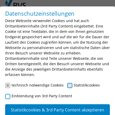
Skip to main content
Skip to page footer
Datenschutzeinstellungen
Diese Webseite verwendet Cookies und hat auch
You are here:
BVS
Fortbildung
Drittanbieterinhalte (3rd Party Content) eingebettet. Eine
Berufsbegleitende Weiterbildungen
Cookie ist eine Textdatei, die in dem von Ihnen genutzten
Katastrophenschutz
Endgerät gespeichert wird und auf die wir für die Dauer der
Laufzeit des Cookies zugreifen können, um die Nutzung der
Webseite zu personalisieren und um statistische Daten über
ihren Besuch unserer Webseite zu erheben.
Drittanbieterinhalte sind Teile unserer Webseite, die von
Dritten bereitgestellt, die den Besuch unserer Webseite und
Fachkraft im Katastrophenschutz
die Anzeige des jeweiligen Drittanbieterinhalts ebenfalls
(BVS)
erfassen können.
technisch notwendige Cookies
Statistikcookies
Einblendung von 3rd Party Content
Statistikcookies & 3rd Party Content akzeptieren