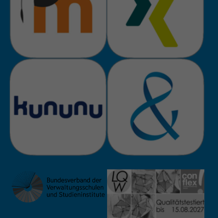
Anbieter
TYPO3
Laufzeit
Session
Zweck
Login geschlossener Bereich
Name
be_lastLoginProvider
Anbieter
TYPO3
Laufzeit
1 Monat
Zweck
Admin-Login Redaktionssystem
Name
be_typo3_user
Anbieter
TYPO3
Laufzeit
Session