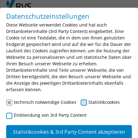
Skip to main content
Skip to page footer
Datenschutzeinstellungen
Diese Webseite verwendet Cookies und hat auch
You are here:
BVS
Publikationen
Band 17
Drittanbieterinhalte (3rd Party Content) eingebettet. Eine
Cookie ist eine Textdatei, die in dem von Ihnen genutzten
Endgerät gespeichert wird und auf die wir für die Dauer der
Äußere Behördenorganisation
Laufzeit des Cookies zugreifen können, um die Nutzung der
Webseite zu personalisieren und um statistische Daten über
Band 17
ihren Besuch unserer Webseite zu erheben.
Drittanbieterinhalte sind Teile unserer Webseite, die von
Die öffentliche Verwaltung als Gesamtorganisation
Dritten bereitgestellt, die den Besuch unserer Webseite und
besteht aus einer Vielzahl von Behörden. Soweit es
die Anzeige des jeweiligen Drittanbieterinhalts ebenfalls
um innere Organisation der jeweiligen Behörden
erfassen können.
geht, sind Fragen der inneren Behördenorganisation
technisch notwendige Cookies
Statistikcookies
oder auch die jeweilige Ablauforganisation
angesprochen (siehe hierzu das BVS-Lehrbuch Band
Einblendung von 3rd Party Content
16 "Innere Behördenorganisation und
Verwaltungstechnik"). Soweit es sich um die
Statistikcookies & 3rd Party Content akzeptieren
Gliederung der gesamten öffentlichen Verwaltung