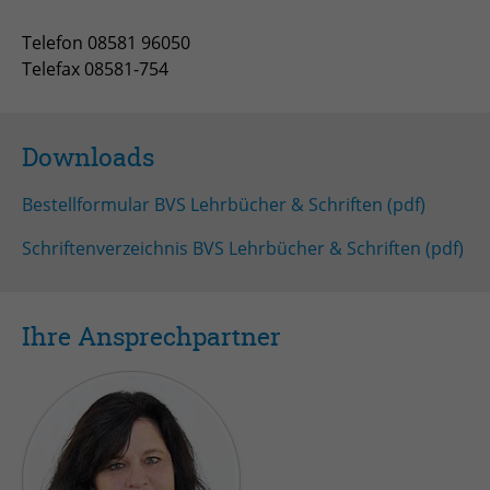
Anbieter
TYPO3
Telefon 08581 96050
Laufzeit
Session
Telefax 08581-754
Zweck
Login geschlossener Bereich
Downloads
Name
be_lastLoginProvider
Bestellformular BVS Lehrbücher & Schriften (pdf)
Anbieter
TYPO3
Schriftenverzeichnis BVS Lehrbücher & Schriften (pdf)
Laufzeit
1 Monat
Zweck
Admin-Login Redaktionssystem
Ihre Ansprechpartner
Name
be_typo3_user
Anbieter
TYPO3
Laufzeit
Session