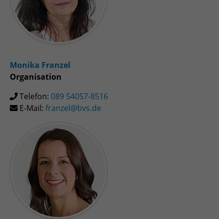
Zweck
Admin-Login Redaktionssystem
Name
PHPSESSID
Monika Franzel
Anbieter
PHP
Organisation
Laufzeit
Session
Telefon:
089 54057-8516
E-Mail:
franzel@bvs.de
Zweck
Betrieb TYPO3