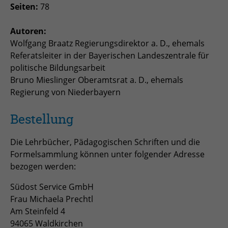
Seiten:
78
zu speichern.
Name
Cookie-Informationen anzeigen
_pk_id
Autoren:
Anbieter
Matomo
Wolfgang Braatz Regierungsdirektor a. D., ehemals
Einblendung von 3rd Party Content
Name
SgCookieOptin.lastPreferences
Referatsleiter in der Bayerischen Landeszentrale für
Wir verwenden 3rd Party Content, um zusätzliche Inhalte
Laufzeit
1 Jahr
Anbieter
politische Bildungsarbeit
anzubieten, die wir nicht selbst speichern, die aber für
Webseitenbesucher nützlich sind, z.B. Kartendienste
Bruno Mieslinger Oberamtsrat a. D., ehemals
Tracking Anzahl eindeutiger und
Laufzeit
1 Jahr
Zweck
oder Videos. Weitere Details entnehmen Sie den
Regierung von Niederbayern
wiederkehrender Nutzer
Datenschutzhinweisen.
Dieser Wert speichert Ihre Consent-
Bestellung
Einstellungen. Unter anderem eine
Name
_pk_ses
zufällig generierte ID, für die
Die Lehrbücher, Pädagogischen Schriften und die
Zweck
historische Speicherung Ihrer
Anbieter
Matomo
Formelsammlung können unter folgender Adresse
vorgenommen Einstellungen, falls der
Webseiten-Betreiber dies eingestellt
bezogen werden:
Laufzeit
30 min
hat.
Südost Service GmbH
Tracking Nutzerverhalten beim Besuch
Zweck
Frau Michaela Prechtl
der Webseite
Name
fe_typo_usr
Am Steinfeld 4
94065 Waldkirchen