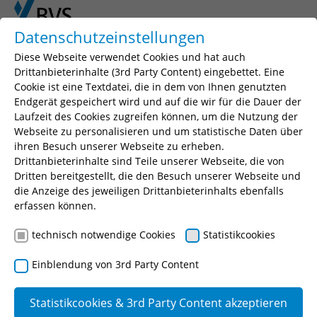
Skip to main content
Skip to page footer
Datenschutzeinstellungen
Diese Webseite verwendet Cookies und hat auch
Drittanbieterinhalte (3rd Party Content) eingebettet. Eine
Cookie ist eine Textdatei, die in dem von Ihnen genutzten
Endgerät gespeichert wird und auf die wir für die Dauer der
Laufzeit des Cookies zugreifen können, um die Nutzung der
Webseite zu personalisieren und um statistische Daten über
ihren Besuch unserer Webseite zu erheben.
Drittanbieterinhalte sind Teile unserer Webseite, die von
You are here:
BVS
Ausbildung
Bäder
Dritten bereitgestellt, die den Besuch unserer Webseite und
die Anzeige des jeweiligen Drittanbieterinhalts ebenfalls
Fachangestellte für Bäderbetriebe
erfassen können.
Ausbildungsberatung
technisch notwendige Cookies
Statistikcookies
Ausbildungsberatung
Einblendung von 3rd Party Content
Statistikcookies & 3rd Party Content akzeptieren