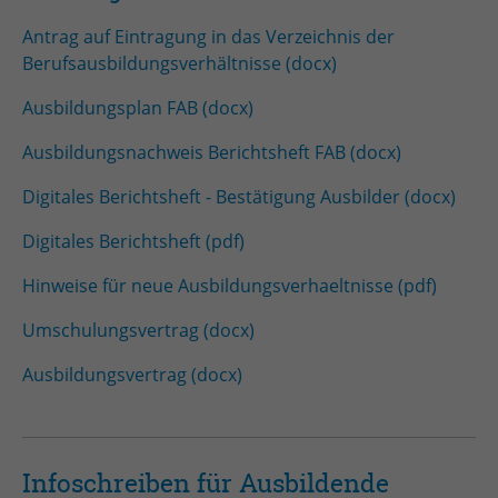
Zweck
Admin-Login Redaktionssystem
Antrag auf Eintragung in das Verzeichnis der
Berufsausbildungsverhältnisse (docx)
Name
PHPSESSID
Ausbildungsplan FAB (docx)
Ausbildungsnachweis Berichtsheft FAB (docx)
Anbieter
PHP
Digitales Berichtsheft - Bestätigung Ausbilder (docx)
Laufzeit
Session
Digitales Berichtsheft (pdf)
Zweck
Betrieb TYPO3
Hinweise für neue Ausbildungsverhaeltnisse (pdf)
Umschulungsvertrag (docx)
Ausbildungsvertrag (docx)
Infoschreiben für Ausbildende