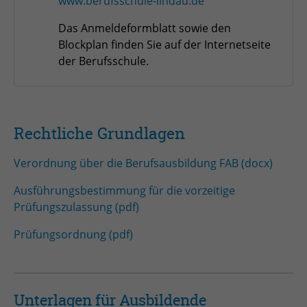
www.berufsschule-lindau.de
Anbieter
TYPO3
Das Anmeldeformblatt sowie den
Laufzeit
Session
Blockplan finden Sie auf der Internetseite
der Berufsschule.
Zweck
Login geschlossener Bereich
Name
be_lastLoginProvider
Rechtliche Grundlagen
Anbieter
TYPO3
Verordnung über die Berufsausbildung FAB (docx)
Laufzeit
1 Monat
Ausführungsbestimmung für die vorzeitige
Zweck
Admin-Login Redaktionssystem
Prüfungszulassung (pdf)
Prüfungsordnung (pdf)
Name
be_typo3_user
Anbieter
TYPO3
Laufzeit
Session
Unterlagen für Ausbildende