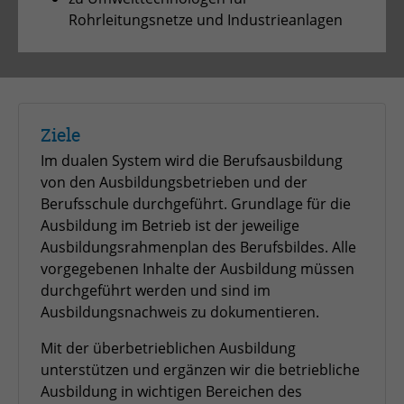
Anbieter
TYPO3
Rohrleitungsnetze und Industrieanlagen
Laufzeit
Session
Zweck
Login geschlossener Bereich
Ziele
Name
be_lastLoginProvider
Im dualen System wird die Berufsausbildung
Anbieter
TYPO3
von den Ausbildungsbetrieben und der
Berufsschule durchgeführt. Grundlage für die
Laufzeit
1 Monat
Ausbildung im Betrieb ist der jeweilige
Ausbildungsrahmenplan des Berufsbildes. Alle
Zweck
Admin-Login Redaktionssystem
vorgegebenen Inhalte der Ausbildung müssen
durchgeführt werden und sind im
Ausbildungsnachweis zu dokumentieren.
Name
be_typo3_user
Mit der überbetrieblichen Ausbildung
Anbieter
TYPO3
unterstützen und ergänzen wir die betriebliche
Ausbildung in wichtigen Bereichen des
Laufzeit
Session