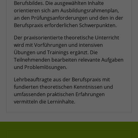
Berufsbildes. Die ausgewählten Inhalte
Zweck
Admin-Login Redaktionssystem
orientieren sich am Ausbildungsrahmenplan,
an den Prüfungsanforderungen und den in der
Berufspraxis erforderlichen Schwerpunkten.
Name
PHPSESSID
Der praxisorientierte theoretische Unterricht
Anbieter
PHP
wird mit Vorführungen und intensiven
Übungen und Trainings ergänzt. Die
Laufzeit
Session
Teilnehmenden bearbeiten relevante Aufgaben
und Problemlösungen.
Zweck
Betrieb TYPO3
Lehrbeauftragte aus der Berufspraxis mit
fundierten theoretischen Kenntnissen und
umfassenden praktischen Erfahrungen
vermitteln die Lerninhalte.