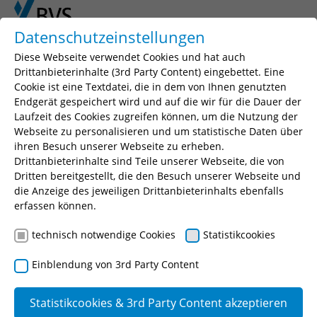
Skip to main content
Skip to page footer
Datenschutzeinstellungen
Diese Webseite verwendet Cookies und hat auch
Drittanbieterinhalte (3rd Party Content) eingebettet. Eine
Cookie ist eine Textdatei, die in dem von Ihnen genutzten
Endgerät gespeichert wird und auf die wir für die Dauer der
Laufzeit des Cookies zugreifen können, um die Nutzung der
Webseite zu personalisieren und um statistische Daten über
ihren Besuch unserer Webseite zu erheben.
Drittanbieterinhalte sind Teile unserer Webseite, die von
You are here:
BVS
Ausbildung
Umwelt und Technik
Dritten bereitgestellt, die den Besuch unserer Webseite und
die Anzeige des jeweiligen Drittanbieterinhalts ebenfalls
Umwelttechnologen
erfassen können.
Überbetriebliche Ausbildung
technisch notwendige Cookies
Statistikcookies
Einblendung von 3rd Party Content
Hinweis
Die Verordnung zur Neuordnung der
Statistikcookies & 3rd Party Content akzeptieren
Ausbildung in den umwelttechnischen Berufen