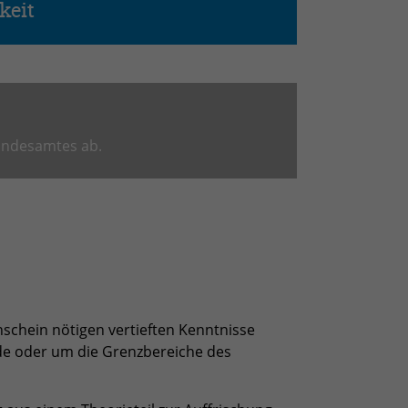
keit
bundesamtes ab.
nschein nötigen vertieften Kenntnisse
nde oder um die Grenzbereiche des