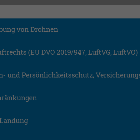
Zweck
Login geschlossener Bereich
Name
be_lastLoginProvider
abung von Drohnen
Anbieter
TYPO3
Laufzeit
1 Monat
uftrechts (EU DVO 2019/947, LuftVG, LuftVO)
Zweck
Admin-Login Redaktionssystem
- und Persönlichkeitsschutz, Versicherungs
Name
be_typo3_user
Anbieter
TYPO3
chränkungen
Laufzeit
Session
, Landung
Zweck
Admin-Login Redaktionssystem