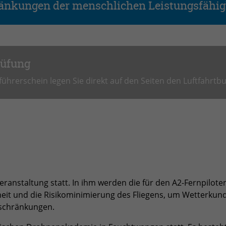
Name
PHPSESSID
ränkungen der menschlichen Leistungsfähig
Anbieter
PHP
Laufzeit
Session
rüfung
Zweck
Betrieb TYPO3
hrerschein legen Sie direkt auf den Seiten den Luftfahrt
veranstaltung statt. In ihm werden die für den A2-Fernpilote
erheit und die Risikominimierung des Fliegens, um Wetterku
eschränkungen.