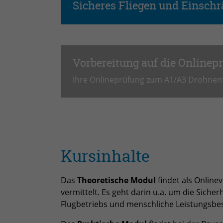
Sicheres Fliegen und Einsch
Vorbereitung auf die Onlinep
Ihre Onlineprüfung zum A1/A3 Drohnenfü
Kursinhalte
Das
Theoretische Modul
findet als Online
vermittelt. Es geht darin u.a. um die Sich
Flugbetriebs und menschliche Leistungsb