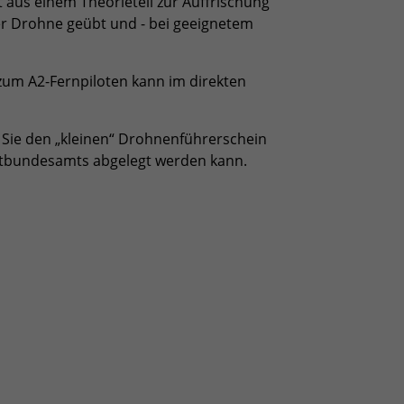
 aus einem Theorieteil zur Auffrischung
der Drohne geübt und - bei geeignetem
um A2-Fernpiloten kann im direkten
Sie den „kleinen“ Drohnenführerschein
ahrtbundesamts abgelegt werden kann.