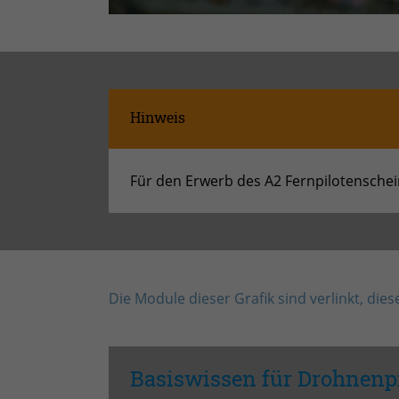
Hinweis
Für den Erwerb des A2 Fernpilotenschei
Die Module dieser Grafik sind verlinkt, die
Basiswissen für Drohnenp