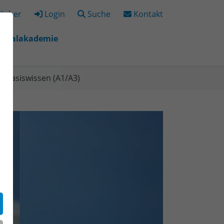
ücher
Login
Suche
Kontakt
igitalakademie
"
r "Bildungsorte"
-Basiswissen (A1/A3)