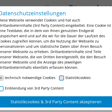
Über uns
Karriere
Lehrb
Datenschutzeinstellungen
ildung
Seminarsuche
Bildungsorte
BAV
D
Diese Webseite verwendet Cookies und hat auch
 for "Ausbildung"
Submenu for "Fortbildung"
Submenu for "Seminarsuche
Submenu fo
Drittanbieterinhalte (3rd Party Content) eingebettet. Eine Cookie ist
eine Textdatei, die in dem von Ihnen genutzten Endgerät
gespeichert wird und auf die wir für die Dauer der Laufzeit des
iterbildungen
IT und Digitalisierung
Drohne
Drohnen
Cookies zugreifen können, um die Nutzung der Webseite zu
personalisieren und um statistische Daten über ihren Besuch
unserer Webseite zu erheben. Drittanbieterinhalte sind Teile
unserer Webseite, die von Dritten bereitgestellt, die den Besuch
unserer Webseite und die Anzeige des jeweiligen
Drittanbieterinhalts ebenfalls erfassen können.
technisch notwendige Cookies
Statistikcookies
Einblendung von 3rd Party Content
Statistikcookies & 3rd Party Content akzeptieren