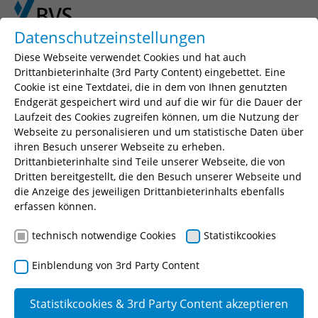
Skip to main content
Skip to page footer
Datenschutzeinstellungen
Diese Webseite verwendet Cookies und hat auch
You are here:
BVS
Fortbildung
Drittanbieterinhalte (3rd Party Content) eingebettet. Eine
Berufsbegleitende Weiterbildungen
Cookie ist eine Textdatei, die in dem von Ihnen genutzten
IT und Digitalisierung
Drohne
Drohnen
Endgerät gespeichert wird und auf die wir für die Dauer der
Laufzeit des Cookies zugreifen können, um die Nutzung der
Webseite zu personalisieren und um statistische Daten über
ihren Besuch unserer Webseite zu erheben.
Drohnen
Drittanbieterinhalte sind Teile unserer Webseite, die von
Dritten bereitgestellt, die den Besuch unserer Webseite und
die Anzeige des jeweiligen Drittanbieterinhalts ebenfalls
erfassen können.
technisch notwendige Cookies
Statistikcookies
Einblendung von 3rd Party Content
Statistikcookies & 3rd Party Content akzeptieren