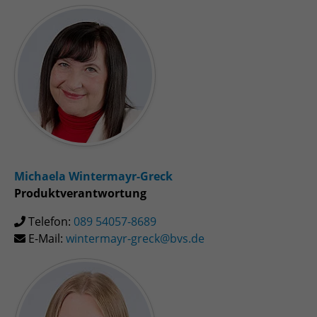
Zweck
Admin-Login Redaktionssystem
Name
PHPSESSID
Anbieter
PHP
Laufzeit
Session
Zweck
Betrieb TYPO3
Michaela Wintermayr-Greck
Produktverantwortung
Telefon:
089 54057-8689
E-Mail:
wintermayr-greck@bvs.de