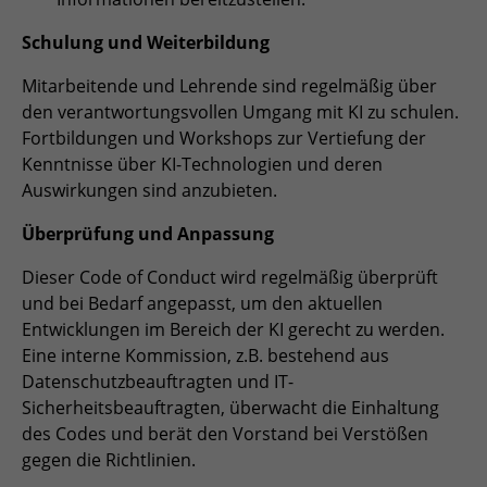
Zweck
Admin-Login Redaktionssystem
Schulung und Weiterbildung
Mitarbeitende und Lehrende sind regelmäßig über
Name
PHPSESSID
den verantwortungsvollen Umgang mit KI zu schulen.
Fortbildungen und Workshops zur Vertiefung der
Anbieter
PHP
Kenntnisse über KI-Technologien und deren
Auswirkungen sind anzubieten.
Laufzeit
Session
Überprüfung und Anpassung
Zweck
Betrieb TYPO3
Dieser Code of Conduct wird regelmäßig überprüft
und bei Bedarf angepasst, um den aktuellen
Entwicklungen im Bereich der KI gerecht zu werden.
Eine interne Kommission, z.B. bestehend aus
Datenschutzbeauftragten und IT-
Sicherheitsbeauftragten, überwacht die Einhaltung
des Codes und berät den Vorstand bei Verstößen
gegen die Richtlinien.