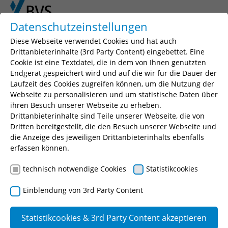
Skip to main content
Skip to page footer
Datenschutzeinstellungen
Diese Webseite verwendet Cookies und hat auch
You are here:
BVS
KI
Code of Conduct
Drittanbieterinhalte (3rd Party Content) eingebettet. Eine
Cookie ist eine Textdatei, die in dem von Ihnen genutzten
Endgerät gespeichert wird und auf die wir für die Dauer der
Code of Conduct zum Umgang mit
Laufzeit des Cookies zugreifen können, um die Nutzung der
Webseite zu personalisieren und um statistische Daten über
Künstlicher Intelligenz (KI)
ihren Besuch unserer Webseite zu erheben.
Drittanbieterinhalte sind Teile unserer Webseite, die von
Gültig für die Bayerische Verwaltungsschule (BVS)
Dritten bereitgestellt, die den Besuch unserer Webseite und
die Anzeige des jeweiligen Drittanbieterinhalts ebenfalls
Präambel
erfassen können.
Künstliche Intelligenz (KI) wird zukünftig eine zentrale
technisch notwendige Cookies
Statistikcookies
Rolle in der bayerischen Verwaltung und im Lehr- und
Lernprozess der BVS spielen. Unsere Vision ist es,
Einblendung von 3rd Party Content
Sicherheit, Effizienz und Zugänglichkeit des Lernens
für alle Teilnehmenden zu maximieren. Geleitet von
Statistikcookies & 3rd Party Content akzeptieren
unserer Verantwortung, Ethik und unseren Werten