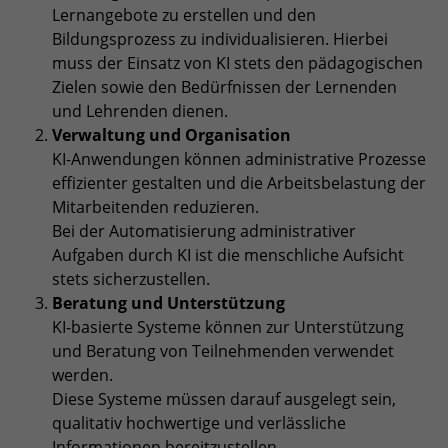
Anbieter
TYPO3
Lernangebote zu erstellen und den
Bildungsprozess zu individualisieren. Hierbei
Laufzeit
Session
muss der Einsatz von KI stets den pädagogischen
Zielen sowie den Bedürfnissen der Lernenden
Zweck
Login geschlossener Bereich
und Lehrenden dienen.
Verwaltung und Organisation
Name
be_lastLoginProvider
KI-Anwendungen können administrative Prozesse
effizienter gestalten und die Arbeitsbelastung der
Anbieter
TYPO3
Mitarbeitenden reduzieren.
Bei der Automatisierung administrativer
Laufzeit
1 Monat
Aufgaben durch KI ist die menschliche Aufsicht
stets sicherzustellen.
Zweck
Admin-Login Redaktionssystem
Beratung und Unterstützung
KI-basierte Systeme können zur Unterstützung
Name
be_typo3_user
und Beratung von Teilnehmenden verwendet
werden.
Anbieter
TYPO3
Diese Systeme müssen darauf ausgelegt sein,
qualitativ hochwertige und verlässliche
Laufzeit
Session
Informationen bereitzustellen.