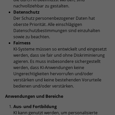
zu speichern.
nachvollziehbar zu gestalten.
Name
Cookie-Informationen anzeigen
_pk_id
Datenschutz
Der Schutz personenbezogener Daten hat
Anbieter
Matomo
Einblendung von 3rd Party Content
Name
SgCookieOptin.lastPreferences
oberste Priorität. Alle einschlägigen
Wir verwenden 3rd Party Content, um zusätzliche Inhalte
Datenschutzbestimmungen sind einzuhalten
Laufzeit
1 Jahr
Anbieter
anzubieten, die wir nicht selbst speichern, die aber für
sowie zu beachten.
Webseitenbesucher nützlich sind, z.B. Kartendienste
Tracking Anzahl eindeutiger und
Fairness
Laufzeit
1 Jahr
Zweck
oder Videos. Weitere Details entnehmen Sie den
wiederkehrender Nutzer
KI-Systeme müssen so entwickelt und eingesetzt
Datenschutzhinweisen.
werden, dass sie fair und ohne Diskriminierung
Dieser Wert speichert Ihre Consent-
Einstellungen. Unter anderem eine
agieren. Es muss insbesondere sichergestellt
Name
_pk_ses
zufällig generierte ID, für die
werden, dass KI-Anwendungen keine
Zweck
historische Speicherung Ihrer
Ungerechtigkeiten hervorrufen und/oder
Anbieter
Matomo
vorgenommen Einstellungen, falls der
verstärken und keine bestehenden Vorurteile
Webseiten-Betreiber dies eingestellt
Laufzeit
30 min
bedienen und/oder verstärken.
hat.
Anwendungen und Bereiche
Tracking Nutzerverhalten beim Besuch
Zweck
der Webseite
Name
fe_typo_usr
Aus- und Fortbildung
KI kann genutzt werden, um personalisierte