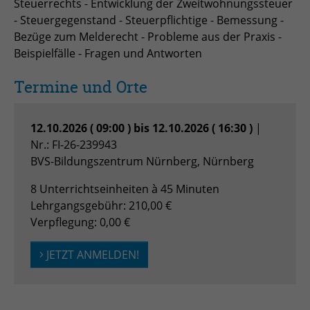
Steuerrechts - Entwicklung der Zweitwohnungssteuer
zu speichern.
- Steuergegenstand - Steuerpflichtige - Bemessung -
Name
Cookie-Informationen anzeigen
_pk_id
Bezüge zum Melderecht - Probleme aus der Praxis -
Anbieter
Matomo
Beispielfälle - Fragen und Antworten
Einblendung von 3rd Party Content
Name
SgCookieOptin.lastPreferences
Wir verwenden 3rd Party Content, um zusätzliche Inhalte
Laufzeit
1 Jahr
Termine und Orte
Anbieter
anzubieten, die wir nicht selbst speichern, die aber für
Webseitenbesucher nützlich sind, z.B. Kartendienste
Tracking Anzahl eindeutiger und
Laufzeit
1 Jahr
Zweck
oder Videos. Weitere Details entnehmen Sie den
wiederkehrender Nutzer
12.10.2026 ( 09:00 ) bis 12.10.2026 ( 16:30 )
|
Datenschutzhinweisen.
Nr.: FI-26-239943
Dieser Wert speichert Ihre Consent-
BVS-Bildungszentrum Nürnberg, Nürnberg
Einstellungen. Unter anderem eine
Name
_pk_ses
zufällig generierte ID, für die
8 Unterrichtseinheiten à 45 Minuten
Zweck
historische Speicherung Ihrer
Anbieter
Matomo
Lehrgangsgebühr: 210,00 €
vorgenommen Einstellungen, falls der
Verpflegung: 0,00 €
Webseiten-Betreiber dies eingestellt
Laufzeit
30 min
hat.
JETZT ANMELDEN!
Tracking Nutzerverhalten beim Besuch
Zweck
der Webseite
Name
fe_typo_usr