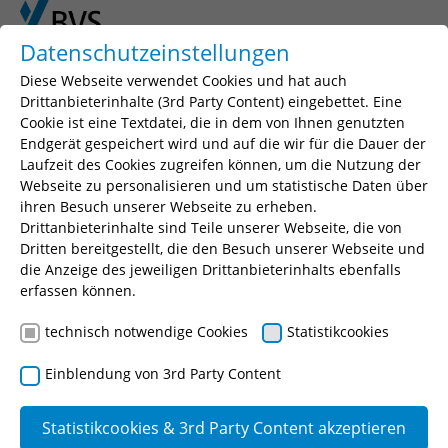
Skip to main content
Skip to page footer
Datenschutzeinstellungen
Diese Webseite verwendet Cookies und hat auch
Drittanbieterinhalte (3rd Party Content) eingebettet. Eine
Cookie ist eine Textdatei, die in dem von Ihnen genutzten
Seminarsuche
Endgerät gespeichert wird und auf die wir für die Dauer der
Laufzeit des Cookies zugreifen können, um die Nutzung der
Geben Sie einen Suchbegriff, Ihr gewünschtes
Webseite zu personalisieren und um statistische Daten über
Seminar oder eine Seminarnummer ein.
ihren Besuch unserer Webseite zu erheben.
Drittanbieterinhalte sind Teile unserer Webseite, die von
Suchen
Dritten bereitgestellt, die den Besuch unserer Webseite und
die Anzeige des jeweiligen Drittanbieterinhalts ebenfalls
erfassen können.
technisch notwendige Cookies
Statistikcookies
Zweitwohnungssteuer
Einblendung von 3rd Party Content
Zielgruppe
Statistikcookies & 3rd Party Content akzeptieren
Beschäftigte bei kommunalen Gebietskörperschaften,