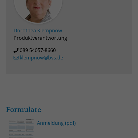
Zweck
Admin-Login Redaktionssystem
Name
PHPSESSID
Dorothea Klempnow
Produktverantwortung
Anbieter
PHP
089 54057-8660
Laufzeit
Session
klempnow@bvs.de
Zweck
Betrieb TYPO3
Formulare
Anmeldung (pdf)