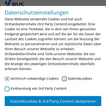
Skip to main content
Skip to page footer
Datenschutzeinstellungen
Diese Webseite verwendet Cookies und hat auch
Drittanbieterinhalte (3rd Party Content) eingebettet. Eine
Cookie ist eine Textdatei, die in dem von Ihnen genutzten
Seminarsuche
Endgerät gespeichert wird und auf die wir für die Dauer der
Laufzeit des Cookies zugreifen können, um die Nutzung der
Geben Sie einen Suchbegriff, Ihr gewünschtes
Webseite zu personalisieren und um statistische Daten über
Seminar oder eine Seminarnummer ein.
ihren Besuch unserer Webseite zu erheben.
Drittanbieterinhalte sind Teile unserer Webseite, die von
Suchen
Dritten bereitgestellt, die den Besuch unserer Webseite und
die Anzeige des jeweiligen Drittanbieterinhalts ebenfalls
erfassen können.
technisch notwendige Cookies
Statistikcookies
Talente entdecken - Kompetenzen
Einblendung von 3rd Party Content
entwickeln
Statistikcookies & 3rd Party Content akzeptieren
Einführung