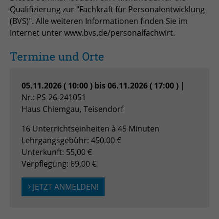
Anbieter
TYPO3
Qualifizierung zur "Fachkraft für Personalentwicklung
(BVS)". Alle weiteren Informationen finden Sie im
Laufzeit
Session
Internet unter www.bvs.de/personalfachwirt.
Zweck
Login geschlossener Bereich
Termine und Orte
Name
be_lastLoginProvider
05.11.2026 ( 10:00 ) bis 06.11.2026 ( 17:00 )
|
Nr.: PS-26-241051
Anbieter
TYPO3
Haus Chiemgau, Teisendorf
Laufzeit
1 Monat
16 Unterrichtseinheiten à 45 Minuten
Zweck
Admin-Login Redaktionssystem
Lehrgangsgebühr: 450,00 €
Unterkunft: 55,00 €
Verpflegung: 69,00 €
Name
be_typo3_user
JETZT ANMELDEN!
Anbieter
TYPO3
Laufzeit
Session