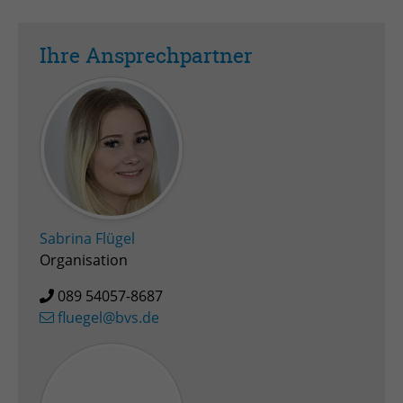
Zweck
Admin-Login Redaktionssystem
Ihre Ansprechpartner
Name
PHPSESSID
Anbieter
PHP
Laufzeit
Session
Zweck
Betrieb TYPO3
Sabrina Flügel
Organisation
089 54057-8687
fluegel@bvs.de