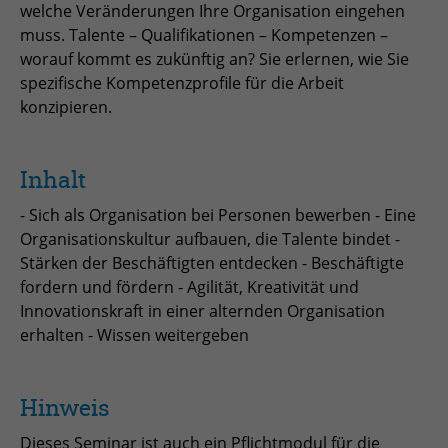
welche Veränderungen Ihre Organisation eingehen
zu speichern.
Name
Cookie-Informationen anzeigen
_pk_id
muss. Talente – Qualifikationen – Kompetenzen –
worauf kommt es zukünftig an? Sie erlernen, wie Sie
Anbieter
Matomo
spezifische Kompetenzprofile für die Arbeit
Einblendung von 3rd Party Content
Name
SgCookieOptin.lastPreferences
konzipieren.
Wir verwenden 3rd Party Content, um zusätzliche Inhalte
Laufzeit
1 Jahr
Anbieter
anzubieten, die wir nicht selbst speichern, die aber für
Webseitenbesucher nützlich sind, z.B. Kartendienste
Tracking Anzahl eindeutiger und
Laufzeit
1 Jahr
Zweck
oder Videos. Weitere Details entnehmen Sie den
Inhalt
wiederkehrender Nutzer
Datenschutzhinweisen.
- Sich als Organisation bei Personen bewerben - Eine
Dieser Wert speichert Ihre Consent-
Einstellungen. Unter anderem eine
Organisationskultur aufbauen, die Talente bindet -
Name
_pk_ses
zufällig generierte ID, für die
Stärken der Beschäftigten entdecken - Beschäftigte
Zweck
historische Speicherung Ihrer
fordern und fördern - Agilität, Kreativität und
Anbieter
Matomo
vorgenommen Einstellungen, falls der
Innovationskraft in einer alternden Organisation
Webseiten-Betreiber dies eingestellt
Laufzeit
30 min
erhalten - Wissen weitergeben
hat.
Tracking Nutzerverhalten beim Besuch
Zweck
der Webseite
Hinweis
Name
fe_typo_usr
Dieses Seminar ist auch ein Pflichtmodul für die