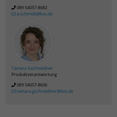
089 54057-8682
Zweck
Admin-Login Redaktionssystem
a.schmidt@bvs.de
Name
PHPSESSID
Anbieter
PHP
Laufzeit
Session
Zweck
Betrieb TYPO3
Tamara Gschneidner
Produktverantwortung
089 54057-8606
tamara.gschneidner@bvs.de