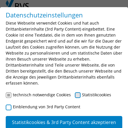
Skip to main content
Skip to page footer
Datenschutzeinstellungen
Diese Webseite verwendet Cookies und hat auch
Drittanbieterinhalte (3rd Party Content) eingebettet. Eine
Cookie ist eine Textdatei, die in dem von Ihnen genutzten
Seminarsuche
Endgerät gespeichert wird und auf die wir für die Dauer der
Laufzeit des Cookies zugreifen können, um die Nutzung der
Geben Sie einen Suchbegriff, Ihr gewünschtes
Webseite zu personalisieren und um statistische Daten über
Seminar oder eine Seminarnummer ein.
ihren Besuch unserer Webseite zu erheben.
Drittanbieterinhalte sind Teile unserer Webseite, die von
Suchen
Dritten bereitgestellt, die den Besuch unserer Webseite und
die Anzeige des jeweiligen Drittanbieterinhalts ebenfalls
erfassen können.
technisch notwendige Cookies
Statistikcookies
Passrecht für die
Einblendung von 3rd Party Content
Ausländerbehörden
Statistikcookies & 3rd Party Content akzeptieren
Zielgruppe