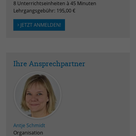
Anbieter
TYPO3
8 Unterrichtseinheiten à 45 Minuten
Lehrgangsgebühr: 195,00 €
Laufzeit
Session
JETZT ANMELDEN!
Zweck
Login geschlossener Bereich
Name
be_lastLoginProvider
Anbieter
TYPO3
Ihre Ansprechpartner
Laufzeit
1 Monat
Zweck
Admin-Login Redaktionssystem
Name
be_typo3_user
Anbieter
TYPO3
Antje Schmidt
Laufzeit
Session
Organisation