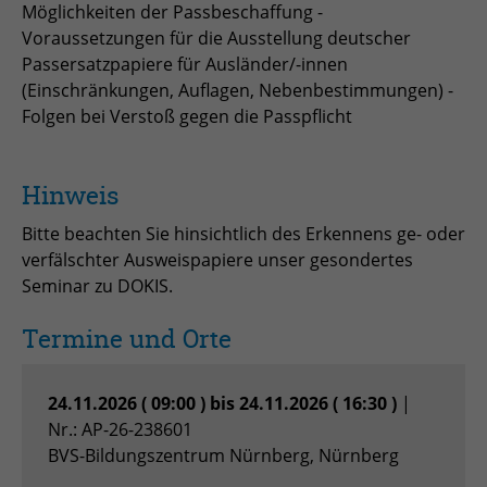
Möglichkeiten der Passbeschaffung -
zu speichern.
Name
Cookie-Informationen anzeigen
_pk_id
Voraussetzungen für die Ausstellung deutscher
Passersatzpapiere für Ausländer/-innen
Anbieter
Matomo
(Einschränkungen, Auflagen, Nebenbestimmungen) -
Einblendung von 3rd Party Content
Name
SgCookieOptin.lastPreferences
Folgen bei Verstoß gegen die Passpflicht
Wir verwenden 3rd Party Content, um zusätzliche Inhalte
Laufzeit
1 Jahr
Anbieter
anzubieten, die wir nicht selbst speichern, die aber für
Webseitenbesucher nützlich sind, z.B. Kartendienste
Tracking Anzahl eindeutiger und
Laufzeit
1 Jahr
Zweck
oder Videos. Weitere Details entnehmen Sie den
Hinweis
wiederkehrender Nutzer
Datenschutzhinweisen.
Bitte beachten Sie hinsichtlich des Erkennens ge- oder
Dieser Wert speichert Ihre Consent-
Einstellungen. Unter anderem eine
verfälschter Ausweispapiere unser gesondertes
Name
_pk_ses
zufällig generierte ID, für die
Seminar zu DOKIS.
Zweck
historische Speicherung Ihrer
Anbieter
Matomo
vorgenommen Einstellungen, falls der
Termine und Orte
Webseiten-Betreiber dies eingestellt
Laufzeit
30 min
hat.
24.11.2026 ( 09:00 ) bis 24.11.2026 ( 16:30 )
|
Tracking Nutzerverhalten beim Besuch
Zweck
Nr.: AP-26-238601
der Webseite
Name
fe_typo_usr
BVS-Bildungszentrum Nürnberg, Nürnberg