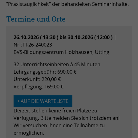
"Praxistauglichkeit" der behandelten Seminarinhalte.
Zweck
Admin-Login Redaktionssystem
Termine und Orte
Name
PHPSESSID
26.10.2026 ( 13:30 ) bis 30.10.2026 ( 12:00 )
|
Anbieter
PHP
Nr.: FI-26-240023
BVS-Bildungszentrum Holzhausen, Utting
Laufzeit
Session
32 Unterrichtseinheiten à 45 Minuten
Zweck
Betrieb TYPO3
Lehrgangsgebühr: 690,00 €
Unterkunft: 220,00 €
Verpflegung: 169,00 €
AUF DIE WARTELISTE
Derzeit stehen keine freien Plätze zur
Verfügung. Bitte melden Sie sich trotzdem an!
Wir versuchen Ihnen eine Teilnahme zu
ermöglichen.