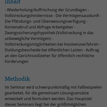
Inhalt
Anbieter
TYPO3
- Wiederholung/Auffrischung der Grundlagen -
Laufzeit
Session
Vollstreckungshindernisse - Die Vermögensauskunft -
Die Pfändungs- und Überweisungsverfügung -
Zweck
Login geschlossener Bereich
Kontenabruf und Abfrage Arbeitgeber -
Zwangssicherungshypothek (Vollstreckung in das
Name
be_lastLoginProvider
unbewegliche Vermögen) -
Vollstreckungsmöglichkeiten bei Insolvenzverfahren -
Anbieter
TYPO3
Duldungsbescheide bei öffentlichen Lasten - Auftrag
an den Gerichtsvollzieher für öffentlich-rechtliche
Laufzeit
1 Monat
Forderungen
Zweck
Admin-Login Redaktionssystem
Methodik
Name
be_typo3_user
Im Seminar wird schwerpunktmäßig mit Fallbeispielen
gearbeitet, für die gemeinsam Lösungsansätze
Anbieter
TYPO3
entwickelt und formuliert werden. Das Hauptziel
Laufzeit
Session
dieses Seminars liegt bei der größtmöglichen