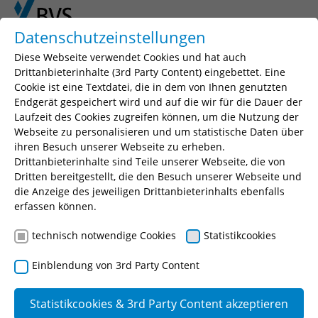
Skip to main content
Skip to page footer
Datenschutzeinstellungen
Diese Webseite verwendet Cookies und hat auch
Drittanbieterinhalte (3rd Party Content) eingebettet. Eine
Cookie ist eine Textdatei, die in dem von Ihnen genutzten
Seminarsuche
Endgerät gespeichert wird und auf die wir für die Dauer der
Laufzeit des Cookies zugreifen können, um die Nutzung der
Geben Sie einen Suchbegriff, Ihr gewünschtes
Webseite zu personalisieren und um statistische Daten über
Seminar oder eine Seminarnummer ein.
ihren Besuch unserer Webseite zu erheben.
Drittanbieterinhalte sind Teile unserer Webseite, die von
Suchen
Dritten bereitgestellt, die den Besuch unserer Webseite und
die Anzeige des jeweiligen Drittanbieterinhalts ebenfalls
erfassen können.
technisch notwendige Cookies
Statistikcookies
Die Grundlagen der
Einblendung von 3rd Party Content
Verwaltungsvollstreckung in der
Praxis - Vertiefungsseminar
Statistikcookies & 3rd Party Content akzeptieren
(Aufbauseminar)