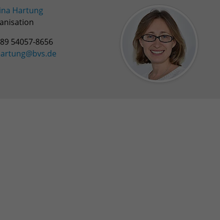
Zweck
Login geschlossener Bereich
ina Hartung
anisation
Name
be_lastLoginProvider
89 54057-8656
artung@bvs.de
Anbieter
TYPO3
Laufzeit
1 Monat
Zweck
Admin-Login Redaktionssystem
Name
be_typo3_user
Anbieter
TYPO3
Laufzeit
Session
Zweck
Admin-Login Redaktionssystem