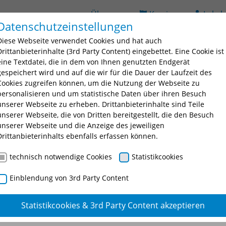
Über uns
Karriere
Lehrb
Datenschutzeinstellungen
(current)
ildung
Seminarsuche
Bildungsorte
BAV
D
Diese Webseite verwendet Cookies und hat auch
 for "Ausbildung"
Submenu for "Fortbildung"
Submenu for "Seminarsuche
Submenu fo
Drittanbieterinhalte (3rd Party Content) eingebettet. Eine Cookie ist
eine Textdatei, die in dem von Ihnen genutzten Endgerät
gespeichert wird und auf die wir für die Dauer der Laufzeit des
Cookies zugreifen können, um die Nutzung der Webseite zu
personalisieren und um statistische Daten über ihren Besuch
unserer Webseite zu erheben. Drittanbieterinhalte sind Teile
unserer Webseite, die von Dritten bereitgestellt, die den Besuch
unserer Webseite und die Anzeige des jeweiligen
nschtes Seminar oder eine Seminarnummer ein.
Drittanbieterinhalts ebenfalls erfassen können.
technisch notwendige Cookies
Statistikcookies
Einblendung von 3rd Party Content
Statistikcookies & 3rd Party Content akzeptieren
altssensibles Gebäudemanagem