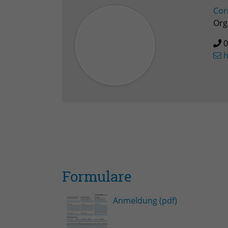
Cor
Org
0
h
Formulare
Anmeldung (pdf)