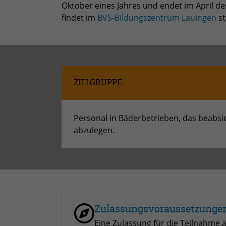
Oktober eines Jahres und endet im April des
findet im
BVS-Bildungszentrum Lauingen
st
ZIELGRUPPE
Personal in Bäderbetrieben, das beabsi
abzulegen.
Zulassungsvoraussetzunge
Eine Zulassung für die Teilnahme 