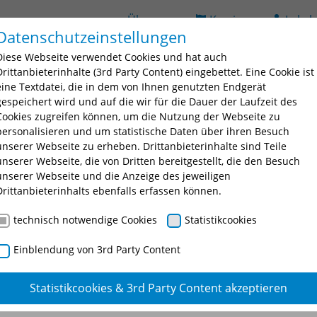
Über uns
Karriere
Lehrb
Datenschutzeinstellungen
ildung
Seminarsuche
Bildungsorte
BAV
D
Diese Webseite verwendet Cookies und hat auch
 for "Ausbildung"
Submenu for "Fortbildung"
Submenu for "Seminarsuche
Submenu fo
Drittanbieterinhalte (3rd Party Content) eingebettet. Eine Cookie ist
eine Textdatei, die in dem von Ihnen genutzten Endgerät
gespeichert wird und auf die wir für die Dauer der Laufzeit des
Cookies zugreifen können, um die Nutzung der Webseite zu
personalisieren und um statistische Daten über ihren Besuch
unserer Webseite zu erheben. Drittanbieterinhalte sind Teile
unserer Webseite, die von Dritten bereitgestellt, die den Besuch
unserer Webseite und die Anzeige des jeweiligen
Drittanbieterinhalts ebenfalls erfassen können.
technisch notwendige Cookies
Statistikcookies
Einblendung von 3rd Party Content
Statistikcookies & 3rd Party Content akzeptieren