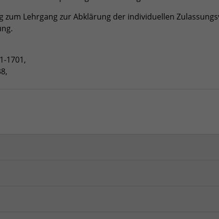
Zweck
Login geschlossener Bereich
ng zum Lehrgang zur Abklärung der individuellen Zulassung
ung.
Name
be_lastLoginProvider
Anbieter
TYPO3
1-1701,
8,
Laufzeit
1 Monat
Zweck
Admin-Login Redaktionssystem
Name
be_typo3_user
Anbieter
TYPO3
Laufzeit
Session
Zweck
Admin-Login Redaktionssystem