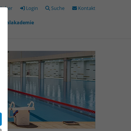
ücher
Login
Suche
Kontakt
igitalakademie
"
r "Bildungsorte"