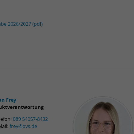
be 2026/2027 (pdf)
an Frey
uktverantwortung
lefon:
089 54057-8432
ail:
frey@bvs.de