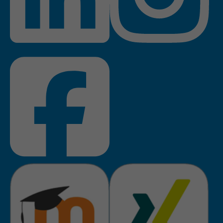
Anbieter
TYPO3
Laufzeit
Session
Zweck
Login geschlossener Bereich
Name
be_lastLoginProvider
Anbieter
TYPO3
Laufzeit
1 Monat
Zweck
Admin-Login Redaktionssystem
Name
be_typo3_user
Anbieter
TYPO3
Laufzeit
Session