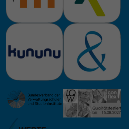
Zweck
Admin-Login Redaktionssystem
Name
PHPSESSID
Anbieter
PHP
Laufzeit
Session
Zweck
Betrieb TYPO3