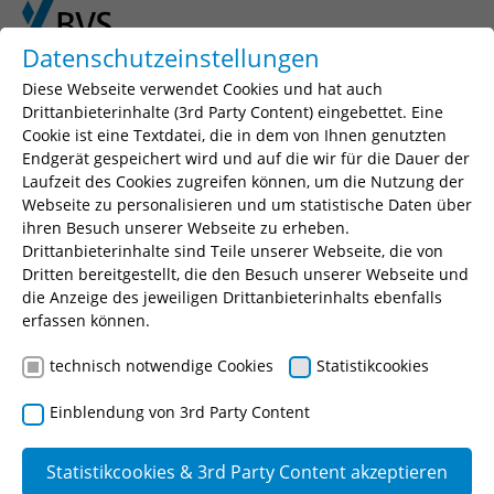
Skip to main content
Skip to page footer
Datenschutzeinstellungen
Diese Webseite verwendet Cookies und hat auch
You are here:
BVS
Fortbildung
Drittanbieterinhalte (3rd Party Content) eingebettet. Eine
Berufsbegleitende Weiterbildungen
Cookie ist eine Textdatei, die in dem von Ihnen genutzten
IT und Digitalisierung
Social Media
Endgerät gespeichert wird und auf die wir für die Dauer der
Laufzeit des Cookies zugreifen können, um die Nutzung der
Webseite zu personalisieren und um statistische Daten über
ihren Besuch unserer Webseite zu erheben.
Drittanbieterinhalte sind Teile unserer Webseite, die von
Dritten bereitgestellt, die den Besuch unserer Webseite und
die Anzeige des jeweiligen Drittanbieterinhalts ebenfalls
erfassen können.
technisch notwendige Cookies
Statistikcookies
Einblendung von 3rd Party Content
Statistikcookies & 3rd Party Content akzeptieren