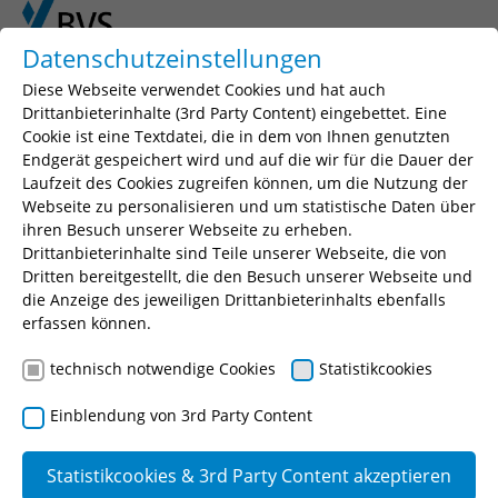
Skip to main content
Skip to page footer
Datenschutzeinstellungen
Diese Webseite verwendet Cookies und hat auch
Drittanbieterinhalte (3rd Party Content) eingebettet. Eine
Cookie ist eine Textdatei, die in dem von Ihnen genutzten
Endgerät gespeichert wird und auf die wir für die Dauer der
Laufzeit des Cookies zugreifen können, um die Nutzung der
Webseite zu personalisieren und um statistische Daten über
ihren Besuch unserer Webseite zu erheben.
Drittanbieterinhalte sind Teile unserer Webseite, die von
You are here:
BVS
Fortbildung
Dritten bereitgestellt, die den Besuch unserer Webseite und
die Anzeige des jeweiligen Drittanbieterinhalts ebenfalls
Berufsbegleitende Weiterbildungen
erfassen können.
Baurecht, Bauhof, Gebäudemanagement
Bauleitplanung
technisch notwendige Cookies
Statistikcookies
Einblendung von 3rd Party Content
Statistikcookies & 3rd Party Content akzeptieren