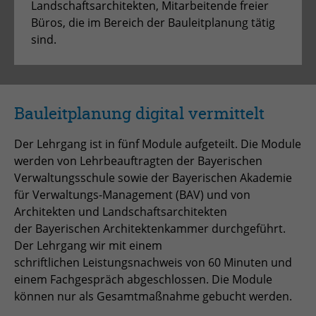
Anbieter
TYPO3
Landschaftsarchitekten, Mitarbeitende freier
Büros, die im Bereich der Bauleitplanung tätig
Laufzeit
Session
sind.
Zweck
Login geschlossener Bereich
Name
be_lastLoginProvider
Bauleitplanung digital vermittelt
Anbieter
TYPO3
Der Lehrgang ist in fünf Module aufgeteilt. Die Module
werden von Lehrbeauftragten der Bayerischen
Laufzeit
1 Monat
Verwaltungsschule sowie der Bayerischen Akademie
für Verwaltungs-Management (BAV) und von
Zweck
Admin-Login Redaktionssystem
Architekten und Landschaftsarchitekten
der Bayerischen Architektenkammer durchgeführt.
Der Lehrgang wir mit einem
Name
be_typo3_user
schriftlichen Leistungsnachweis von 60 Minuten und
Anbieter
TYPO3
einem Fachgespräch abgeschlossen. Die Module
können nur als Gesamtmaßnahme gebucht werden.
Laufzeit
Session