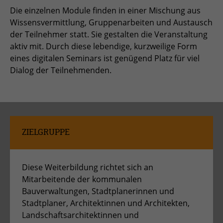
Die einzelnen Module finden in einer Mischung aus
zu speichern.
Name
Cookie-Informationen anzeigen
_pk_id
Wissensvermittlung, Gruppenarbeiten und Austausch
der Teilnehmer statt. Sie gestalten die Veranstaltung
Anbieter
Matomo
Einblendung von 3rd Party Content
Name
SgCookieOptin.lastPreferences
aktiv mit. Durch diese lebendige, kurzweilige Form
Wir verwenden 3rd Party Content, um zusätzliche Inhalte
eines digitalen Seminars ist genügend Platz für viel
Laufzeit
1 Jahr
Anbieter
anzubieten, die wir nicht selbst speichern, die aber für
Dialog der Teilnehmenden.
Webseitenbesucher nützlich sind, z.B. Kartendienste
Tracking Anzahl eindeutiger und
Laufzeit
1 Jahr
Zweck
oder Videos. Weitere Details entnehmen Sie den
wiederkehrender Nutzer
Datenschutzhinweisen.
Dieser Wert speichert Ihre Consent-
Einstellungen. Unter anderem eine
Name
_pk_ses
zufällig generierte ID, für die
ZIELGRUPPE
Zweck
historische Speicherung Ihrer
Anbieter
Matomo
vorgenommen Einstellungen, falls der
Webseiten-Betreiber dies eingestellt
Laufzeit
30 min
Diese Weiterbildung richtet sich an
hat.
Mitarbeitende der kommunalen
Tracking Nutzerverhalten beim Besuch
Bauverwaltungen, Stadtplanerinnen und
Zweck
der Webseite
Stadtplaner, Architektinnen und Architekten,
Name
fe_typo_usr
Landschaftsarchitektinnen und