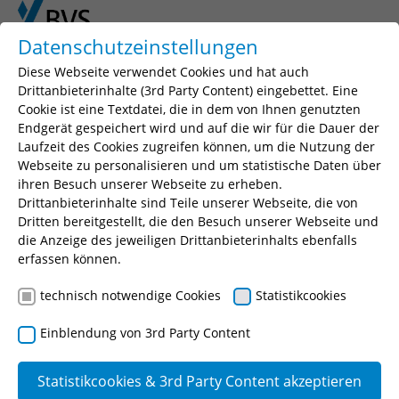
Skip to main content
Skip to page footer
Datenschutzeinstellungen
Diese Webseite verwendet Cookies und hat auch
Drittanbieterinhalte (3rd Party Content) eingebettet. Eine
Cookie ist eine Textdatei, die in dem von Ihnen genutzten
Seminarsuche
Endgerät gespeichert wird und auf die wir für die Dauer der
Laufzeit des Cookies zugreifen können, um die Nutzung der
Geben Sie einen Suchbegriff, Ihr gewünschtes
Webseite zu personalisieren und um statistische Daten über
Seminar oder eine Seminarnummer ein.
ihren Besuch unserer Webseite zu erheben.
Drittanbieterinhalte sind Teile unserer Webseite, die von
Suchen
Dritten bereitgestellt, die den Besuch unserer Webseite und
die Anzeige des jeweiligen Drittanbieterinhalts ebenfalls
erfassen können.
technisch notwendige Cookies
Statistikcookies
Erteilung isolierter Abweichungen
Einblendung von 3rd Party Content
und Einvernehmenserteilungen
Statistikcookies & 3rd Party Content akzeptieren
Zielgruppe