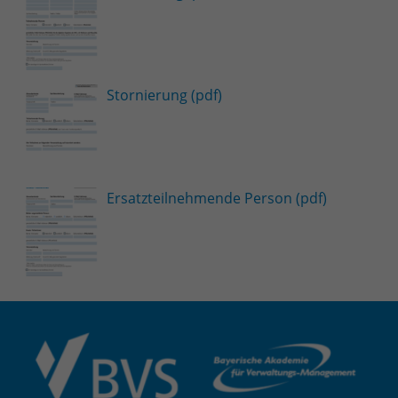
Stornierung (pdf)
Ersatzteilnehmende Person (pdf)