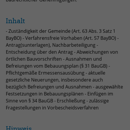
zu speichern.
Name
Cookie-Informationen anzeigen
_pk_id
Inhalt
Anbieter
Matomo
Einblendung von 3rd Party Content
Name
SgCookieOptin.lastPreferences
- Zuständigkeit der Gemeinde (Art. 63 Abs. 3 Satz 1
Wir verwenden 3rd Party Content, um zusätzliche Inhalte
Laufzeit
1 Jahr
Anbieter
BayBO) - Verfahrensfreie Vorhaben (Art. 57 BayBO) -
anzubieten, die wir nicht selbst speichern, die aber für
Antrag(sunterlagen), Nachbarbeteiligung -
Webseitenbesucher nützlich sind, z.B. Kartendienste
Tracking Anzahl eindeutiger und
Laufzeit
1 Jahr
Zweck
oder Videos. Weitere Details entnehmen Sie den
Entscheidung über den Antrag - Abweichungen von
wiederkehrender Nutzer
Datenschutzhinweisen.
örtlichen Bauvorschriften - Ausnahmen und
Dieser Wert speichert Ihre Consent-
Befreiungen vom Bebauungsplan (§ 31 BauGB) -
Einstellungen. Unter anderem eine
Name
_pk_ses
Pflichtgemäße Ermessensausübung - aktuelle
zufällig generierte ID, für die
gesetzliche Neuerungen, insbesondere auch
Zweck
historische Speicherung Ihrer
Anbieter
Matomo
bezüglich Befreiungen und Ausnahmen - ausgewählte
vorgenommen Einstellungen, falls der
Festsetzungen in Bebauungsplänen - Einfügen im
Webseiten-Betreiber dies eingestellt
Laufzeit
30 min
Sinne von § 34 BauGB - Erschließung - zulässige
hat.
Fragestellungen in Vorbescheidsverfahren
Tracking Nutzerverhalten beim Besuch
Zweck
der Webseite
Name
fe_typo_usr
Hinweis