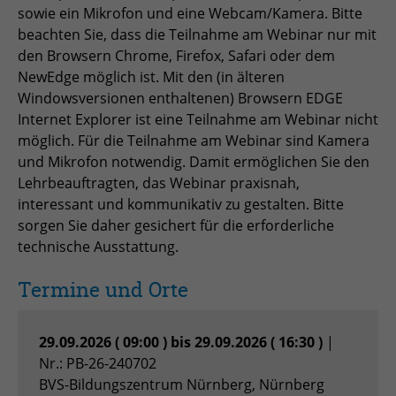
sowie ein Mikrofon und eine Webcam/Kamera. Bitte
Zweck
Admin-Login Redaktionssystem
beachten Sie, dass die Teilnahme am Webinar nur mit
den Browsern Chrome, Firefox, Safari oder dem
NewEdge möglich ist. Mit den (in älteren
Name
PHPSESSID
Windowsversionen enthaltenen) Browsern EDGE
Internet Explorer ist eine Teilnahme am Webinar nicht
Anbieter
PHP
möglich. Für die Teilnahme am Webinar sind Kamera
Laufzeit
Session
und Mikrofon notwendig. Damit ermöglichen Sie den
Lehrbeauftragten, das Webinar praxisnah,
Zweck
Betrieb TYPO3
interessant und kommunikativ zu gestalten. Bitte
sorgen Sie daher gesichert für die erforderliche
technische Ausstattung.
Termine und Orte
29.09.2026 ( 09:00 ) bis 29.09.2026 ( 16:30 )
|
Nr.: PB-26-240702
BVS-Bildungszentrum Nürnberg, Nürnberg