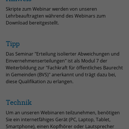
Anbieter
TYPO3
Skripte zum Webinar werden von unseren
Laufzeit
Session
Lehrbeauftragten während des Webinars zum
Download bereitgestellt.
Zweck
Login geschlossener Bereich
Tipp
Name
be_lastLoginProvider
Das Seminar "Erteilung isolierter Abweichungen und
Anbieter
TYPO3
Einvernehmenserteilungen" ist als Modul 7 der
Weiterbildung zur "Fachkraft für öffentliches Baurecht
Laufzeit
1 Monat
in Gemeinden (BVS)" anerkannt und trägt dazu bei,
diese Qualifikation zu erlangen.
Zweck
Admin-Login Redaktionssystem
Name
be_typo3_user
Technik
Um an unseren Webinaren teilzunehmen, benötigen
Anbieter
TYPO3
Sie ein internetfähiges Gerät (PC, Laptop, Tablet,
Laufzeit
Session
Smartphone), einen Kopfhörer oder Lautsprecher