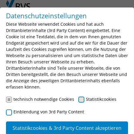
Skip to main content
Skip to page footer
Datenschutzeinstellungen
Diese Webseite verwendet Cookies und hat auch
Drittanbieterinhalte (3rd Party Content) eingebettet. Eine
Cookie ist eine Textdatei, die in dem von Ihnen genutzten
Seminarsuche
Endgerät gespeichert wird und auf die wir für die Dauer der
Laufzeit des Cookies zugreifen können, um die Nutzung der
Geben Sie einen Suchbegriff, Ihr gewünschtes
Webseite zu personalisieren und um statistische Daten über
Seminar oder eine Seminarnummer ein.
ihren Besuch unserer Webseite zu erheben.
Drittanbieterinhalte sind Teile unserer Webseite, die von
Suchen
Dritten bereitgestellt, die den Besuch unserer Webseite und
die Anzeige des jeweiligen Drittanbieterinhalts ebenfalls
erfassen können.
technisch notwendige Cookies
Statistikcookies
Delikt- und
Einblendung von 3rd Party Content
Korruptionsprävention für
Beschäftigte im
Statistikcookies & 3rd Party Content akzeptieren
Rechnungsprüfungswesen