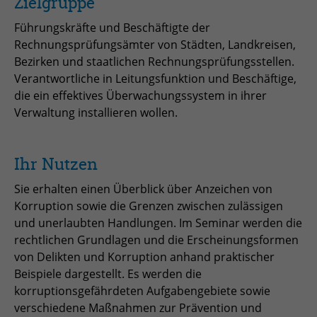
Zielgruppe
zu speichern.
Name
Cookie-Informationen anzeigen
_pk_id
Führungskräfte und Beschäftigte der
Rechnungsprüfungsämter von Städten, Landkreisen,
Anbieter
Matomo
Einblendung von 3rd Party Content
Name
SgCookieOptin.lastPreferences
Bezirken und staatlichen Rechnungsprüfungsstellen.
Verantwortliche in Leitungsfunktion und Beschäftige,
Wir verwenden 3rd Party Content, um zusätzliche Inhalte
Laufzeit
1 Jahr
Anbieter
anzubieten, die wir nicht selbst speichern, die aber für
die ein effektives Überwachungssystem in ihrer
Webseitenbesucher nützlich sind, z.B. Kartendienste
Verwaltung installieren wollen.
Tracking Anzahl eindeutiger und
Laufzeit
1 Jahr
Zweck
oder Videos. Weitere Details entnehmen Sie den
wiederkehrender Nutzer
Datenschutzhinweisen.
Dieser Wert speichert Ihre Consent-
Ihr Nutzen
Einstellungen. Unter anderem eine
Name
_pk_ses
zufällig generierte ID, für die
Sie erhalten einen Überblick über Anzeichen von
Zweck
historische Speicherung Ihrer
Korruption sowie die Grenzen zwischen zulässigen
Anbieter
Matomo
vorgenommen Einstellungen, falls der
und unerlaubten Handlungen. Im Seminar werden die
Webseiten-Betreiber dies eingestellt
Laufzeit
30 min
rechtlichen Grundlagen und die Erscheinungsformen
hat.
von Delikten und Korruption anhand praktischer
Tracking Nutzerverhalten beim Besuch
Beispiele dargestellt. Es werden die
Zweck
der Webseite
korruptionsgefährdeten Aufgabengebiete sowie
Name
fe_typo_usr
verschiedene Maßnahmen zur Prävention und