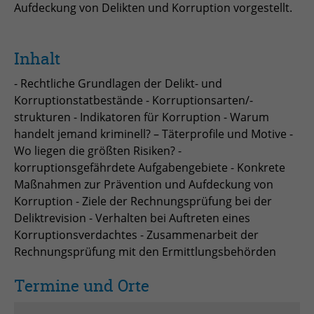
Anbieter
TYPO3
Aufdeckung von Delikten und Korruption vorgestellt.
Laufzeit
Session
Inhalt
Zweck
Login geschlossener Bereich
- Rechtliche Grundlagen der Delikt- und
Korruptionstatbestände - Korruptionsarten/-
Name
be_lastLoginProvider
strukturen - Indikatoren für Korruption - Warum
handelt jemand kriminell? – Täterprofile und Motive -
Anbieter
TYPO3
Wo liegen die größten Risiken? -
korruptionsgefährdete Aufgabengebiete - Konkrete
Laufzeit
1 Monat
Maßnahmen zur Prävention und Aufdeckung von
Zweck
Admin-Login Redaktionssystem
Korruption - Ziele der Rechnungsprüfung bei der
Deliktrevision - Verhalten bei Auftreten eines
Korruptionsverdachtes - Zusammenarbeit der
Name
be_typo3_user
Rechnungsprüfung mit den Ermittlungsbehörden
Anbieter
TYPO3
Termine und Orte
Laufzeit
Session