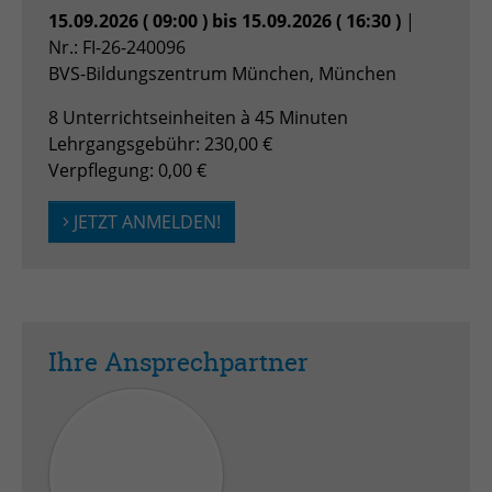
15.09.2026 ( 09:00 ) bis 15.09.2026 ( 16:30 )
|
Zweck
Admin-Login Redaktionssystem
Nr.: FI-26-240096
BVS-Bildungszentrum München, München
Name
PHPSESSID
8 Unterrichtseinheiten à 45 Minuten
Lehrgangsgebühr: 230,00 €
Anbieter
PHP
Verpflegung: 0,00 €
Laufzeit
Session
JETZT ANMELDEN!
Zweck
Betrieb TYPO3
Ihre Ansprechpartner