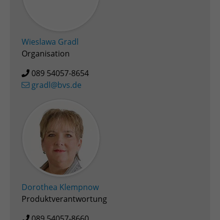
Wieslawa Gradl
Organisation
089 54057-8654
gradl@bvs.de
Dorothea Klempnow
Produktverantwortung
089 54057-8660