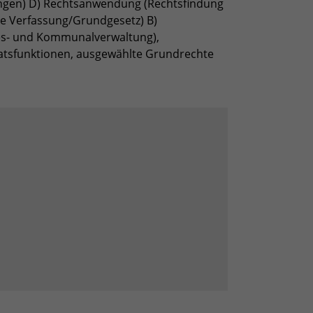
ngen) D) Rechtsanwendung (Rechtsfindung
he Verfassung/Grundgesetz) B)
es- und Kommunalverwaltung),
aatsfunktionen, ausgewählte Grundrechte