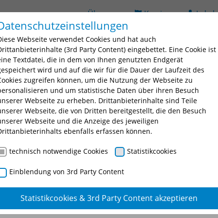
Über uns
Karriere
Lehrb
Datenschutzeinstellungen
(current)
ildung
Seminarsuche
Bildungsorte
BAV
D
Diese Webseite verwendet Cookies und hat auch
 for "Ausbildung"
Submenu for "Fortbildung"
Submenu for "Seminarsuche
Submenu fo
Drittanbieterinhalte (3rd Party Content) eingebettet. Eine Cookie ist
eine Textdatei, die in dem von Ihnen genutzten Endgerät
gespeichert wird und auf die wir für die Dauer der Laufzeit des
Cookies zugreifen können, um die Nutzung der Webseite zu
personalisieren und um statistische Daten über ihren Besuch
unserer Webseite zu erheben. Drittanbieterinhalte sind Teile
unserer Webseite, die von Dritten bereitgestellt, die den Besuch
unserer Webseite und die Anzeige des jeweiligen
nschtes Seminar oder eine Seminarnummer ein.
Drittanbieterinhalts ebenfalls erfassen können.
technisch notwendige Cookies
Statistikcookies
Einblendung von 3rd Party Content
Statistikcookies & 3rd Party Content akzeptieren
 für Quereinsteiger Basismod