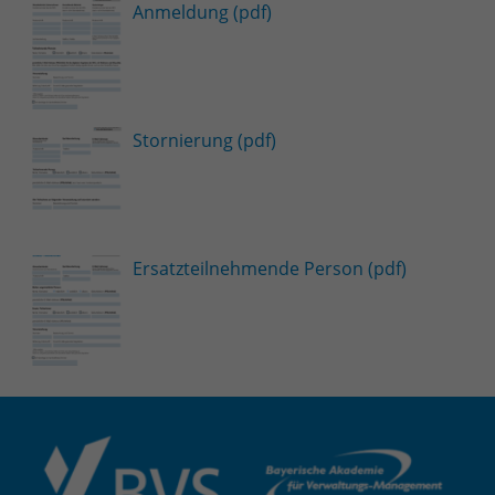
Anmeldung (pdf)
Stornierung (pdf)
Ersatzteilnehmende Person (pdf)