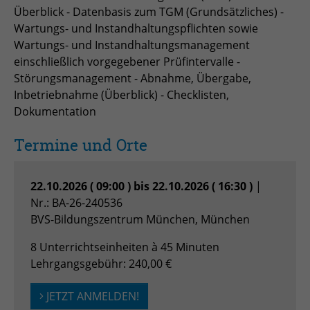
Überblick - Datenbasis zum TGM (Grundsätzliches) -
zu speichern.
Name
Cookie-Informationen anzeigen
_pk_id
Wartungs- und Instandhaltungspflichten sowie
Wartungs- und Instandhaltungsmanagement
Anbieter
Matomo
Einblendung von 3rd Party Content
Name
SgCookieOptin.lastPreferences
einschließlich vorgegebener Prüfintervalle -
Störungsmanagement - Abnahme, Übergabe,
Wir verwenden 3rd Party Content, um zusätzliche Inhalte
Laufzeit
1 Jahr
Anbieter
anzubieten, die wir nicht selbst speichern, die aber für
Inbetriebnahme (Überblick) - Checklisten,
Webseitenbesucher nützlich sind, z.B. Kartendienste
Dokumentation
Tracking Anzahl eindeutiger und
Laufzeit
1 Jahr
Zweck
oder Videos. Weitere Details entnehmen Sie den
wiederkehrender Nutzer
Datenschutzhinweisen.
Termine und Orte
Dieser Wert speichert Ihre Consent-
Einstellungen. Unter anderem eine
Name
_pk_ses
zufällig generierte ID, für die
22.10.2026 ( 09:00 ) bis 22.10.2026 ( 16:30 )
|
Zweck
historische Speicherung Ihrer
Anbieter
Matomo
Nr.: BA-26-240536
vorgenommen Einstellungen, falls der
BVS-Bildungszentrum München, München
Webseiten-Betreiber dies eingestellt
Laufzeit
30 min
hat.
8 Unterrichtseinheiten à 45 Minuten
Tracking Nutzerverhalten beim Besuch
Lehrgangsgebühr: 240,00 €
Zweck
der Webseite
Name
fe_typo_usr
JETZT ANMELDEN!