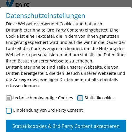
Skip to main content
Skip to page footer
Datenschutzeinstellungen
Diese Webseite verwendet Cookies und hat auch
Drittanbieterinhalte (3rd Party Content) eingebettet. Eine
Cookie ist eine Textdatei, die in dem von Ihnen genutzten
Seminarsuche
Endgerät gespeichert wird und auf die wir für die Dauer der
Laufzeit des Cookies zugreifen können, um die Nutzung der
Geben Sie einen Suchbegriff, Ihr gewünschtes
Webseite zu personalisieren und um statistische Daten über
Seminar oder eine Seminarnummer ein.
ihren Besuch unserer Webseite zu erheben.
Drittanbieterinhalte sind Teile unserer Webseite, die von
Suchen
Dritten bereitgestellt, die den Besuch unserer Webseite und
die Anzeige des jeweiligen Drittanbieterinhalts ebenfalls
erfassen können.
technisch notwendige Cookies
Statistikcookies
Technisches
Einblendung von 3rd Party Content
Gebäudemanagement für
Verwaltungskräfte
Statistikcookies & 3rd Party Content akzeptieren