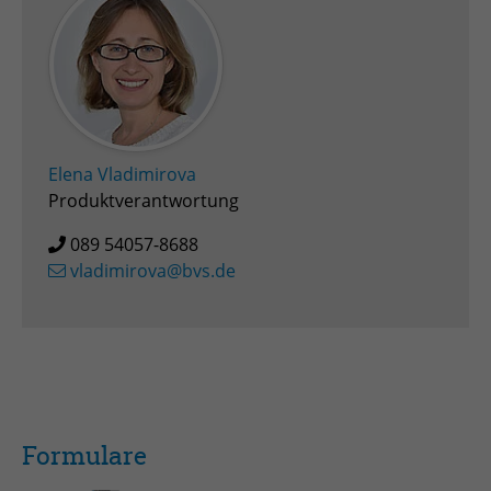
Zweck
Admin-Login Redaktionssystem
Name
PHPSESSID
Anbieter
PHP
Elena Vladimirova
Laufzeit
Session
Produktverantwortung
089 54057-8688
Zweck
Betrieb TYPO3
vladimirova@bvs.de
Formulare