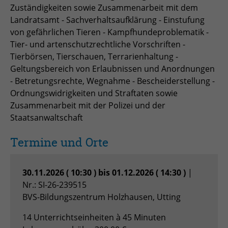
Zuständigkeiten sowie Zusammenarbeit mit dem
zu speichern.
Name
Cookie-Informationen anzeigen
_pk_id
Landratsamt - Sachverhaltsaufklärung - Einstufung
von gefährlichen Tieren - Kampfhundeproblematik -
Anbieter
Matomo
Einblendung von 3rd Party Content
Name
SgCookieOptin.lastPreferences
Tier- und artenschutzrechtliche Vorschriften -
Tierbörsen, Tierschauen, Terrarienhaltung -
Wir verwenden 3rd Party Content, um zusätzliche Inhalte
Laufzeit
1 Jahr
Anbieter
anzubieten, die wir nicht selbst speichern, die aber für
Geltungsbereich von Erlaubnissen und Anordnungen
Webseitenbesucher nützlich sind, z.B. Kartendienste
- Betretungsrechte, Wegnahme - Bescheiderstellung -
Tracking Anzahl eindeutiger und
Laufzeit
1 Jahr
Zweck
oder Videos. Weitere Details entnehmen Sie den
Ordnungswidrigkeiten und Straftaten sowie
wiederkehrender Nutzer
Datenschutzhinweisen.
Zusammenarbeit mit der Polizei und der
Dieser Wert speichert Ihre Consent-
Staatsanwaltschaft
Einstellungen. Unter anderem eine
Name
_pk_ses
zufällig generierte ID, für die
Termine und Orte
Zweck
historische Speicherung Ihrer
Anbieter
Matomo
vorgenommen Einstellungen, falls der
Webseiten-Betreiber dies eingestellt
Laufzeit
30 min
30.11.2026 ( 10:30 ) bis 01.12.2026 ( 14:30 )
|
hat.
Nr.: SI-26-239515
Tracking Nutzerverhalten beim Besuch
BVS-Bildungszentrum Holzhausen, Utting
Zweck
der Webseite
Name
fe_typo_usr
14 Unterrichtseinheiten à 45 Minuten