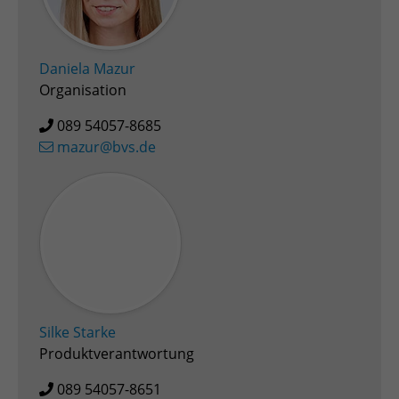
Zweck
Admin-Login Redaktionssystem
Daniela Mazur
Name
PHPSESSID
Organisation
Anbieter
PHP
089 54057-8685
mazur@bvs.de
Laufzeit
Session
Zweck
Betrieb TYPO3
Silke Starke
Produktverantwortung
089 54057-8651