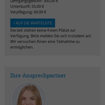
Lehrgangsgebühr: 300,00 €
Anbieter
TYPO3
Unterkunft: 55,00 €
Laufzeit
Session
Verpflegung: 60,00 €
Zweck
Login geschlossener Bereich
AUF DIE WARTELISTE
Derzeit stehen keine freien Plätze zur
Verfügung. Bitte melden Sie sich trotzdem an!
Name
be_lastLoginProvider
Wir versuchen Ihnen eine Teilnahme zu
Anbieter
TYPO3
ermöglichen.
Laufzeit
1 Monat
Zweck
Admin-Login Redaktionssystem
Ihre Ansprechpartner
Name
be_typo3_user
Anbieter
TYPO3
Laufzeit
Session