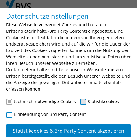
Skip to main content
Skip to page footer
Datenschutzeinstellungen
Diese Webseite verwendet Cookies und hat auch
Drittanbieterinhalte (3rd Party Content) eingebettet. Eine
Cookie ist eine Textdatei, die in dem von Ihnen genutzten
Seminarsuche
Endgerät gespeichert wird und auf die wir für die Dauer der
Laufzeit des Cookies zugreifen können, um die Nutzung der
Geben Sie einen Suchbegriff, Ihr gewünschtes
Webseite zu personalisieren und um statistische Daten über
Seminar oder eine Seminarnummer ein.
ihren Besuch unserer Webseite zu erheben.
Drittanbieterinhalte sind Teile unserer Webseite, die von
Suchen
Dritten bereitgestellt, die den Besuch unserer Webseite und
die Anzeige des jeweiligen Drittanbieterinhalts ebenfalls
erfassen können.
technisch notwendige Cookies
Statistikcookies
Halten von Hunden und
Einblendung von 3rd Party Content
gefährlichen Tieren
(Praxistag(e))
Statistikcookies & 3rd Party Content akzeptieren