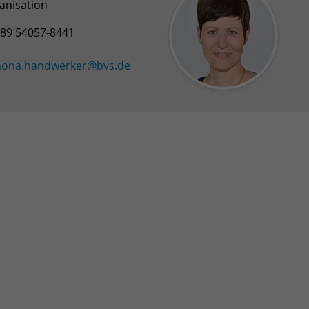
Zweck
Login geschlossener Bereich
anisation
89 54057-8441
Name
be_lastLoginProvider
ona.handwerker@bvs.de
Anbieter
TYPO3
Laufzeit
1 Monat
Zweck
Admin-Login Redaktionssystem
Name
be_typo3_user
Anbieter
TYPO3
Laufzeit
Session
Zweck
Admin-Login Redaktionssystem