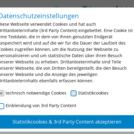
Über uns
Karriere
Lehrb
Datenschutzeinstellungen
(current)
ildung
Seminarsuche
Bildungsorte
BAV
D
Diese Webseite verwendet Cookies und hat auch
 for "Ausbildung"
Submenu for "Fortbildung"
Submenu for "Seminarsuche
Submenu fo
Drittanbieterinhalte (3rd Party Content) eingebettet. Eine Cookie ist
eine Textdatei, die in dem von Ihnen genutzten Endgerät
gespeichert wird und auf die wir für die Dauer der Laufzeit des
Cookies zugreifen können, um die Nutzung der Webseite zu
personalisieren und um statistische Daten über ihren Besuch
unserer Webseite zu erheben. Drittanbieterinhalte sind Teile
unserer Webseite, die von Dritten bereitgestellt, die den Besuch
unserer Webseite und die Anzeige des jeweiligen
nschtes Seminar oder eine Seminarnummer ein.
Drittanbieterinhalts ebenfalls erfassen können.
technisch notwendige Cookies
Statistikcookies
Einblendung von 3rd Party Content
Statistikcookies & 3rd Party Content akzeptieren
tenschutz und das Artenschu