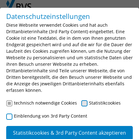
Skip to main content
Skip to page footer
Datenschutzeinstellungen
Diese Webseite verwendet Cookies und hat auch
You are here:
BVS
Seminar nicht gefunden
Drittanbieterinhalte (3rd Party Content) eingebettet. Eine
Cookie ist eine Textdatei, die in dem von Ihnen genutzten
Endgerät gespeichert wird und auf die wir für die Dauer der
Dieses Seminar ist leider nicht mehr
Laufzeit des Cookies zugreifen können, um die Nutzung der
Webseite zu personalisieren und um statistische Daten über
verfügbar
ihren Besuch unserer Webseite zu erheben.
Drittanbieterinhalte sind Teile unserer Webseite, die von
Zurück zur Seminarsuche
Dritten bereitgestellt, die den Besuch unserer Webseite und
die Anzeige des jeweiligen Drittanbieterinhalts ebenfalls
erfassen können.
technisch notwendige Cookies
Statistikcookies
Einblendung von 3rd Party Content
Statistikcookies & 3rd Party Content akzeptieren
Über uns