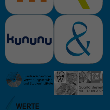
Anbieter
TYPO3
Laufzeit
Session
Zweck
Login geschlossener Bereich
Name
be_lastLoginProvider
Anbieter
TYPO3
Laufzeit
1 Monat
Zweck
Admin-Login Redaktionssystem
Name
be_typo3_user
Anbieter
TYPO3
Laufzeit
Session