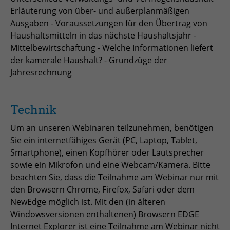
Erläuterung von über- und außerplanmäßigen
zu speichern.
Name
Cookie-Informationen anzeigen
_pk_id
Ausgaben - Voraussetzungen für den Übertrag von
Haushaltsmitteln in das nächste Haushaltsjahr -
Anbieter
Matomo
Einblendung von 3rd Party Content
Name
SgCookieOptin.lastPreferences
Mittelbewirtschaftung - Welche Informationen liefert
Wir verwenden 3rd Party Content, um zusätzliche Inhalte
der kamerale Haushalt? - Grundzüge der
Laufzeit
1 Jahr
Anbieter
anzubieten, die wir nicht selbst speichern, die aber für
Jahresrechnung
Webseitenbesucher nützlich sind, z.B. Kartendienste
Tracking Anzahl eindeutiger und
Laufzeit
1 Jahr
Zweck
oder Videos. Weitere Details entnehmen Sie den
wiederkehrender Nutzer
Datenschutzhinweisen.
Technik
Dieser Wert speichert Ihre Consent-
Einstellungen. Unter anderem eine
Name
_pk_ses
Um an unseren Webinaren teilzunehmen, benötigen
zufällig generierte ID, für die
Sie ein internetfähiges Gerät (PC, Laptop, Tablet,
Zweck
historische Speicherung Ihrer
Anbieter
Matomo
Smartphone), einen Kopfhörer oder Lautsprecher
vorgenommen Einstellungen, falls der
sowie ein Mikrofon und eine Webcam/Kamera. Bitte
Webseiten-Betreiber dies eingestellt
Laufzeit
30 min
beachten Sie, dass die Teilnahme am Webinar nur mit
hat.
den Browsern Chrome, Firefox, Safari oder dem
Tracking Nutzerverhalten beim Besuch
Zweck
NewEdge möglich ist. Mit den (in älteren
der Webseite
Name
fe_typo_usr
Windowsversionen enthaltenen) Browsern EDGE
Internet Explorer ist eine Teilnahme am Webinar nicht