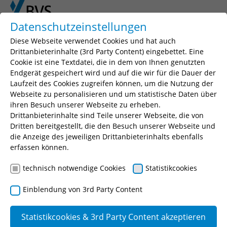
Skip to main content
Skip to page footer
Datenschutzeinstellungen
Diese Webseite verwendet Cookies und hat auch
Drittanbieterinhalte (3rd Party Content) eingebettet. Eine
Cookie ist eine Textdatei, die in dem von Ihnen genutzten
Seminarsuche
Endgerät gespeichert wird und auf die wir für die Dauer der
Laufzeit des Cookies zugreifen können, um die Nutzung der
Geben Sie einen Suchbegriff, Ihr gewünschtes
Webseite zu personalisieren und um statistische Daten über
Seminar oder eine Seminarnummer ein.
ihren Besuch unserer Webseite zu erheben.
Drittanbieterinhalte sind Teile unserer Webseite, die von
Suchen
Dritten bereitgestellt, die den Besuch unserer Webseite und
die Anzeige des jeweiligen Drittanbieterinhalts ebenfalls
erfassen können.
technisch notwendige Cookies
Statistikcookies
Einführung in das kommunale
Einblendung von 3rd Party Content
kamerale Haushaltsrecht
(Webinar kompakt)
Statistikcookies & 3rd Party Content akzeptieren
(Grundseminar)