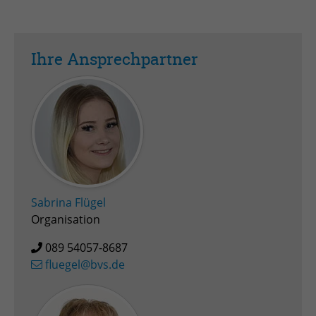
Zweck
Admin-Login Redaktionssystem
Ihre Ansprechpartner
Name
PHPSESSID
Anbieter
PHP
Laufzeit
Session
Zweck
Betrieb TYPO3
Sabrina Flügel
Organisation
089 54057-8687
fluegel@bvs.de