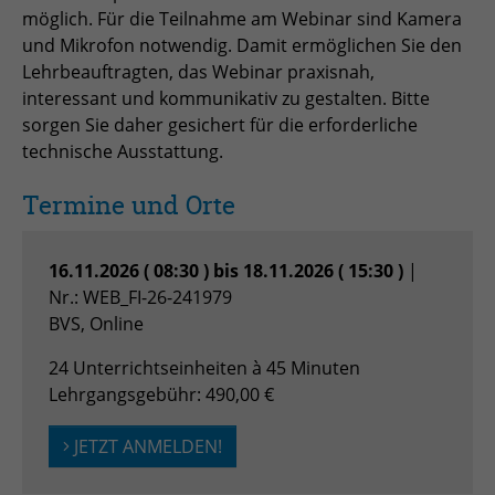
Anbieter
TYPO3
möglich. Für die Teilnahme am Webinar sind Kamera
und Mikrofon notwendig. Damit ermöglichen Sie den
Laufzeit
Session
Lehrbeauftragten, das Webinar praxisnah,
interessant und kommunikativ zu gestalten. Bitte
Zweck
Login geschlossener Bereich
sorgen Sie daher gesichert für die erforderliche
technische Ausstattung.
Name
be_lastLoginProvider
Termine und Orte
Anbieter
TYPO3
Laufzeit
1 Monat
16.11.2026 ( 08:30 ) bis 18.11.2026 ( 15:30 )
|
Nr.: WEB_FI-26-241979
Zweck
Admin-Login Redaktionssystem
BVS, Online
24 Unterrichtseinheiten à 45 Minuten
Name
be_typo3_user
Lehrgangsgebühr: 490,00 €
Anbieter
TYPO3
JETZT ANMELDEN!
Laufzeit
Session