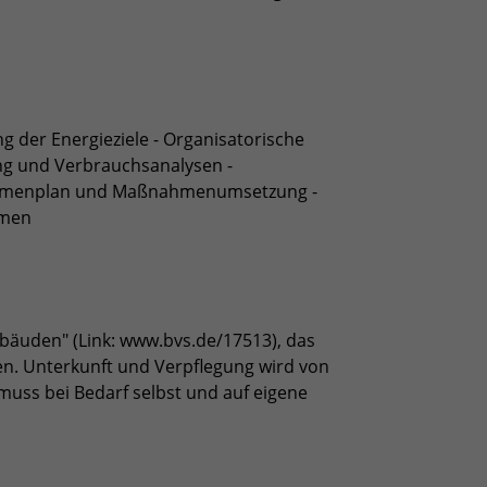
g der Energieziele - Organisatorische
ung und Verbrauchsanalysen -
ßnahmenplan und Maßnahmenumsetzung -
hmen
ebäuden" (Link: www.bvs.de/17513), das
en. Unterkunft und Verpflegung wird von
 muss bei Bedarf selbst und auf eigene