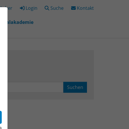
ücher
Login
Suche
Kontakt
igitalakademie
"
r "Bildungsorte"
Suchen