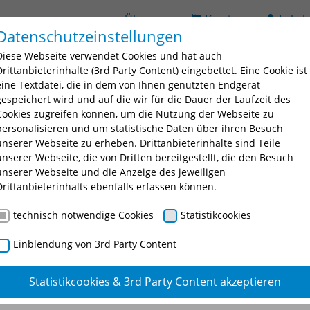
Über uns
Karriere
Lehrb
Datenschutzeinstellungen
(current)
ildung
Seminarsuche
Bildungsorte
BAV
D
Diese Webseite verwendet Cookies und hat auch
 for "Ausbildung"
Submenu for "Fortbildung"
Submenu for "Seminarsuche
Submenu fo
Drittanbieterinhalte (3rd Party Content) eingebettet. Eine Cookie ist
eine Textdatei, die in dem von Ihnen genutzten Endgerät
gespeichert wird und auf die wir für die Dauer der Laufzeit des
Cookies zugreifen können, um die Nutzung der Webseite zu
personalisieren und um statistische Daten über ihren Besuch
unserer Webseite zu erheben. Drittanbieterinhalte sind Teile
unserer Webseite, die von Dritten bereitgestellt, die den Besuch
unserer Webseite und die Anzeige des jeweiligen
nschtes Seminar oder eine Seminarnummer ein.
Drittanbieterinhalts ebenfalls erfassen können.
technisch notwendige Cookies
Statistikcookies
Einblendung von 3rd Party Content
Statistikcookies & 3rd Party Content akzeptieren
n der Verwaltung