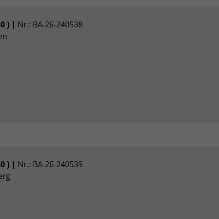
Zweck
Login geschlossener Bereich
30 )
| Nr.: BA-26-240538
Name
be_lastLoginProvider
en
Anbieter
TYPO3
Laufzeit
1 Monat
Zweck
Admin-Login Redaktionssystem
Name
be_typo3_user
Anbieter
TYPO3
30 )
| Nr.: BA-26-240539
Laufzeit
Session
erg
Zweck
Admin-Login Redaktionssystem