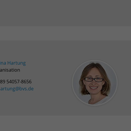
Name
PHPSESSID
Anbieter
PHP
Laufzeit
Session
Zweck
Betrieb TYPO3
ina Hartung
anisation
89 54057-8656
artung@bvs.de