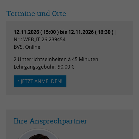
Anbieter
TYPO3
Termine und Orte
Laufzeit
Session
Zweck
Login geschlossener Bereich
12.11.2026 ( 15:00 ) bis 12.11.2026 ( 16:30 )
|
Nr.: WEB_IT-26-239454
BVS, Online
Name
be_lastLoginProvider
2 Unterrichtseinheiten à 45 Minuten
Anbieter
TYPO3
Lehrgangsgebühr: 90,00 €
Laufzeit
1 Monat
JETZT ANMELDEN!
Zweck
Admin-Login Redaktionssystem
Name
be_typo3_user
Ihre Ansprechpartner
Anbieter
TYPO3
Laufzeit
Session