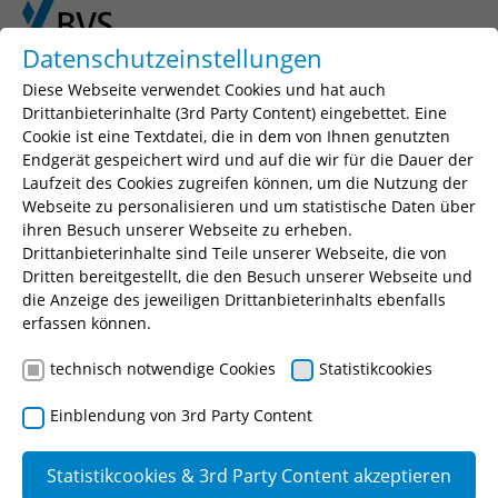
Skip to main content
Skip to page footer
Datenschutzeinstellungen
Diese Webseite verwendet Cookies und hat auch
Drittanbieterinhalte (3rd Party Content) eingebettet. Eine
Cookie ist eine Textdatei, die in dem von Ihnen genutzten
Seminarsuche
Endgerät gespeichert wird und auf die wir für die Dauer der
Laufzeit des Cookies zugreifen können, um die Nutzung der
Geben Sie einen Suchbegriff, Ihr gewünschtes
Webseite zu personalisieren und um statistische Daten über
Seminar oder eine Seminarnummer ein.
ihren Besuch unserer Webseite zu erheben.
Drittanbieterinhalte sind Teile unserer Webseite, die von
Suchen
Dritten bereitgestellt, die den Besuch unserer Webseite und
die Anzeige des jeweiligen Drittanbieterinhalts ebenfalls
erfassen können.
technisch notwendige Cookies
Statistikcookies
Einblendung von 3rd Party Content
Antrags- und
Genehmigungsverfahren für
Statistikcookies & 3rd Party Content akzeptieren