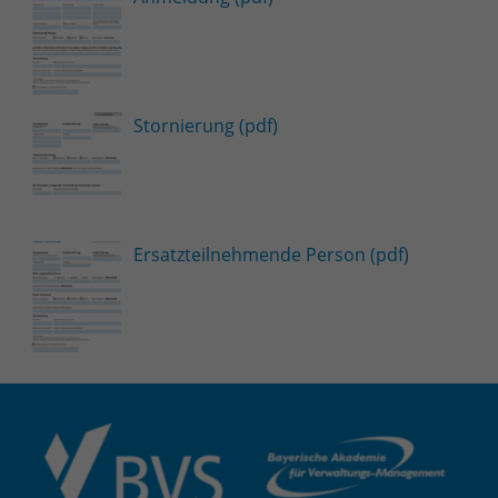
Stornierung (pdf)
Ersatzteilnehmende Person (pdf)