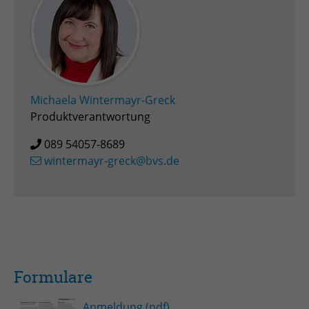
Zweck
Admin-Login Redaktionssystem
Name
PHPSESSID
Anbieter
PHP
Michaela Wintermayr-Greck
Produktverantwortung
Laufzeit
Session
089 54057-8689
Zweck
Betrieb TYPO3
wintermayr-greck@bvs.de
Formulare
Anmeldung (pdf)