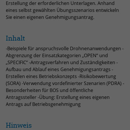
Erstellung der erforderlichen Unterlagen. Anhand
zu speichern.
Name
Cookie-Informationen anzeigen
_pk_id
eines selbst gewählten Übungsszenarios entwickeln
Sie einen eigenen Genehmigungsantrag.
Anbieter
Matomo
Einblendung von 3rd Party Content
Name
SgCookieOptin.lastPreferences
Wir verwenden 3rd Party Content, um zusätzliche Inhalte
Laufzeit
1 Jahr
Anbieter
Inhalt
anzubieten, die wir nicht selbst speichern, die aber für
Webseitenbesucher nützlich sind, z.B. Kartendienste
Tracking Anzahl eindeutiger und
-Beispiele für anspruchsvolle Drohnenanwendungen -
Laufzeit
1 Jahr
Zweck
oder Videos. Weitere Details entnehmen Sie den
wiederkehrender Nutzer
Abgrenzung der Einsatzkategorien „OPEN“ und
Datenschutzhinweisen.
„SPECIFIC“ -Antragsverfahren und Zuständigkeiten -
Dieser Wert speichert Ihre Consent-
Einstellungen. Unter anderem eine
Aufbau und Ablauf eines Genehmigungsantrags -
Name
_pk_ses
zufällig generierte ID, für die
Erstellen eines Betriebskonzepts -Risikobewertung
Zweck
historische Speicherung Ihrer
(SORA) -Verwendung vordefinierter Szenarien (PDRA) -
Anbieter
Matomo
vorgenommen Einstellungen, falls der
Besonderheiten für BOS und öffentliche
Webseiten-Betreiber dies eingestellt
Laufzeit
30 min
Antragssteller -Übung: Erstellung eines eigenen
hat.
Antrags auf Betriebsgenehmigung
Tracking Nutzerverhalten beim Besuch
Zweck
der Webseite
Name
fe_typo_usr
Hinweis