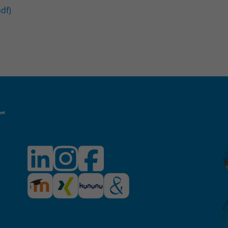
Zweck
Login geschlossener Bereich
df)
Name
be_lastLoginProvider
Anbieter
TYPO3
Laufzeit
1 Monat
Zweck
Admin-Login Redaktionssystem
Name
be_typo3_user
Anbieter
TYPO3
Laufzeit
Session
Zweck
Admin-Login Redaktionssystem