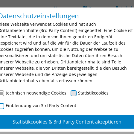
Über uns
Karriere
Lehrb
Datenschutzeinstellungen
(current)
ildung
Seminarsuche
Bildungsorte
BAV
D
Diese Webseite verwendet Cookies und hat auch
 for "Ausbildung"
Submenu for "Fortbildung"
Submenu for "Seminarsuche
Submenu fo
Drittanbieterinhalte (3rd Party Content) eingebettet. Eine Cookie ist
eine Textdatei, die in dem von Ihnen genutzten Endgerät
gespeichert wird und auf die wir für die Dauer der Laufzeit des
Cookies zugreifen können, um die Nutzung der Webseite zu
personalisieren und um statistische Daten über ihren Besuch
unserer Webseite zu erheben. Drittanbieterinhalte sind Teile
unserer Webseite, die von Dritten bereitgestellt, die den Besuch
unserer Webseite und die Anzeige des jeweiligen
nschtes Seminar oder eine Seminarnummer ein.
Drittanbieterinhalts ebenfalls erfassen können.
technisch notwendige Cookies
Statistikcookies
Einblendung von 3rd Party Content
Statistikcookies & 3rd Party Content akzeptieren
g - Verwaltung