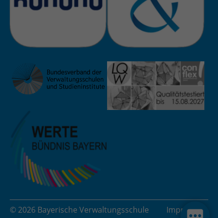
Zweck
Admin-Login Redaktionssystem
Name
PHPSESSID
Anbieter
PHP
Laufzeit
Session
Zweck
Betrieb TYPO3
© 2026 Bayerische Verwaltungsschule
Impressum