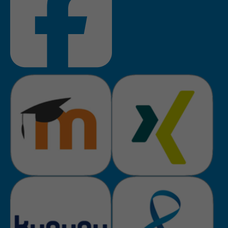
Anbieter
TYPO3
Laufzeit
Session
Zweck
Login geschlossener Bereich
Name
be_lastLoginProvider
Anbieter
TYPO3
Laufzeit
1 Monat
Zweck
Admin-Login Redaktionssystem
Name
be_typo3_user
Anbieter
TYPO3
Laufzeit
Session