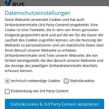
Skip to main content
Skip to page footer
Datenschutzeinstellungen
Diese Webseite verwendet Cookies und hat auch
You are here:
BVS
Über uns
Rechtliches
Drittanbieterinhalte (3rd Party Content) eingebettet. Eine
Cookie ist eine Textdatei, die in dem von Ihnen genutzten
Endgerät gespeichert wird und auf die wir für die Dauer der
Rechtliches
Laufzeit des Cookies zugreifen können, um die Nutzung der
Webseite zu personalisieren und um statistische Daten über
Die Grundlage unserer Arbeit ist das
Gesetz über
ihren Besuch unserer Webseite zu erheben.
die Bayerische Verwaltungsschule (Bayerisches
Drittanbieterinhalte sind Teile unserer Webseite, die von
Dritten bereitgestellt, die den Besuch unserer Webseite und
Verwaltungsschulgesetz - BayVwSG)
. Außerdem
die Anzeige des jeweiligen Drittanbieterinhalts ebenfalls
finden Sie hier
unsere Satzung
, die
erfassen können.
Gebührensatzung
, das aktuelle
Gebührenverzeichnis
und das
technisch notwendige Cookies
Statistikcookies
Gebührenverzeichnis ab 01.01.2027
.
Einblendung von 3rd Party Content
Hinweise zur Rechtsbehelfsbelehrung: Die
Einlegung des Rechtsbehelfs ist schriftlich, zur
Statistikcookies & 3rd Party Content akzeptieren
Niederschrift oder elektronisch in einer für den