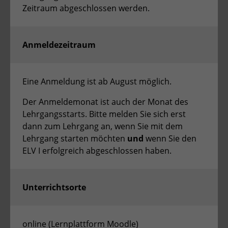
Anbieter
TYPO3
Zeitraum abgeschlossen werden.
Laufzeit
Session
Anmeldezeitraum
Zweck
Login geschlossener Bereich
Name
be_lastLoginProvider
Eine Anmeldung ist ab August möglich.
Anbieter
TYPO3
Der Anmeldemonat ist auch der Monat des
Lehrgangsstarts. Bitte melden Sie sich erst
Laufzeit
1 Monat
dann zum Lehrgang an, wenn Sie mit dem
Lehrgang starten möchten
und
wenn Sie den
Zweck
Admin-Login Redaktionssystem
ELV I erfolgreich abgeschlossen haben.
Name
be_typo3_user
Unterrichtsorte
Anbieter
TYPO3
Laufzeit
Session
online (Lernplattform Moodle)