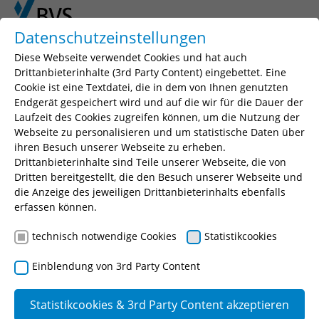
Skip to main content
Skip to page footer
Datenschutzeinstellungen
Diese Webseite verwendet Cookies und hat auch
Drittanbieterinhalte (3rd Party Content) eingebettet. Eine
Cookie ist eine Textdatei, die in dem von Ihnen genutzten
Endgerät gespeichert wird und auf die wir für die Dauer der
Laufzeit des Cookies zugreifen können, um die Nutzung der
Webseite zu personalisieren und um statistische Daten über
ihren Besuch unserer Webseite zu erheben.
Drittanbieterinhalte sind Teile unserer Webseite, die von
Dritten bereitgestellt, die den Besuch unserer Webseite und
die Anzeige des jeweiligen Drittanbieterinhalts ebenfalls
You are here:
erfassen können.
BVS
Ausbildung
Verwaltung
Einführungslehrgang (ELV) I und II
ELV II
technisch notwendige Cookies
Statistikcookies
Einblendung von 3rd Party Content
ELV II
Statistikcookies & 3rd Party Content akzeptieren
Aufbaulehrgang (im Anschluss an den ELV I) zur