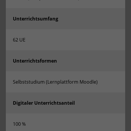
Zweck
Admin-Login Redaktionssystem
Unterrichtsumfang
Name
PHPSESSID
62 UE
Anbieter
PHP
Laufzeit
Session
Unterrichtsformen
Zweck
Betrieb TYPO3
Selbststudium (Lernplattform Moodle)
Digitaler Unterrichtsanteil
100 %